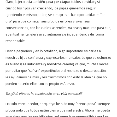
Claro, la jerarquía también
pasa por etapas
(ciclos de vida) y si
cuando los hijos van creciendo, los papás queremos seguir
ejerciendo el mismo poder, se desaprovechan oportunidades “de
oro” para que cometan sus propios errores y vivan sus
consecuencias, con las cuales aprenden, valoran y maduran para que,
eventualmente, ejerzan su autonomía e independencia de forma
responsable.
Desde pequeños y en lo cotidiano, algo importante es darles a
nuestros hijos confianza y expresarles mensajes de que su esfuerzo
es bueno y es suficiente (y nosotros creerlo)
ya que, muchas veces,
por evitar que “sufran” exponiéndose al rechazo o desaprobación,
les ayudamos de más y les trasmitimos con esto la idea de que no
pueden hacerlo ellos con su propio esfuerzo.
Yo: ¿Qué efectos ha tenido esto en tu vida personal?
Ha sido enriquecedor, porque yo he sido muy “preocupona”, siempre
procurando que todos estén bien o que nadie sufra. Ahora me queda
muy claro que
las posibilidades, así como la responsabilidad está en