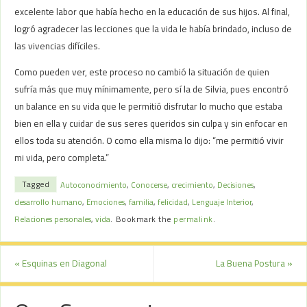
excelente labor que había hecho en la educación de sus hijos. Al final,
logró agradecer las lecciones que la vida le había brindado, incluso de
las vivencias difíciles.
Como pueden ver, este proceso no cambió la situación de quien
sufría más que muy mínimamente, pero sí la de Silvia, pues encontró
un balance en su vida que le permitió disfrutar lo mucho que estaba
bien en ella y cuidar de sus seres queridos sin culpa y sin enfocar en
ellos toda su atención. O como ella misma lo dijo: “me permitió vivir
mi vida, pero completa.”
Tagged
Autoconocimiento
,
Conocerse
,
crecimiento
,
Decisiones
,
desarrollo humano
,
Emociones
,
familia
,
felicidad
,
Lenguaje Interior
,
Relaciones personales
,
vida
.
Bookmark the
permalink
.
«
Esquinas en Diagonal
La Buena Postura
»