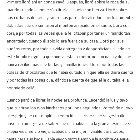
Primero lloró ahí en donde cayó. Después, lloró sobre la ropa de su
marido cuando la empezó a tirarla al suelo con fuerza. Lloró sobre
sus corbatas de seda y sobre sus pares de calcetines perfectamente
doblados que se sumaron al montón arrojado en el suelo. Lloró con
coraje por todas las veces que la felicitaban por tener un marido tan
encantador, cuando él solo lo era fuera de su casa. Lloró por sus
sueños rotos, por toda su vida entregada y desperdiciada al lado de
este hombre egoísta que nunca estaba conforme con nada y del que
nunca recibió mas que burlas y humillaciones. Lloró por todas las
bolsas de chocolates que le había quitado sin que ella se diera cuenta
y por todas las cosas que, dándose cuenta de que él le quitaba, ella
por miedo calló.
Cuando paró de llorar, la noche era profunda. Encendió la luz y tuvo
que cubrirse los ojos hinchados por unos segundos. Volteó de nuevo
al espejo y se contempló sin emoción. La tristeza de su gesto dio
paso a la amargura de saber que ella había sido la gran asesina de su
propia vida. Se vio vieja, acabada, una mujer invisible para todos,
hasta para sus hijos. Había vivido tanto tiempo a la sombra de aquel