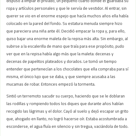
dispuso a limpiar el privado, un pequeño cuarto donde él guardaba su
ropa y artículos personales y que le servía de vestidor. Al entrar, sin
querer se vio en el enorme espejo que hacía muchos años ella había
colocado en la pared del fondo. Su estatura menuda siempre hizo
que pareciera una niña ante él. Decidió empacar la ropa y, para ello,
quiso bajar una enorme maleta de la repisa más alta. Sin embargo, al
subirse a la escalerilla de mano que traía para ese propósito, pudo
ver que en la repisa había algo más que la maleta: decenas y
decenas de papelitos plateados y dorados. Le tomó un tiempo
entender que pertenecían a los chocolates que ella compraba para sí
misma, el único lujo que se daba, y que siempre acusaba a las
mucamas de robar. Entonces empezó la tormenta.
Sintió un terremoto sacudir su cuerpo, haciendo que se le doblaran
las rodillas y rompiendo todos los diques que durante años habían
recogido las lágrimas y el dolor. Cayó al suelo y dejó escapar un grito
que, ahogado en llanto, no logró hacerse oír. Estaba acostumbrada a
esconderse, el agua fluía en silencio y sin tregua, vaciándola de todo.