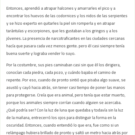
Entonces, aprendió a atrapar halcones y amarrarles el pico y a
encontrar los huevos de las codornices y los nidos de las serpientes
y se hizo experto en quitarles la piel sin romperla y en atrapar
tarántulas y escorpiones, que les gustaban a los gringos y a los
jóvenes. La presencia de narcotraficantes en las ciudades cercanas
hacía que pasara cada vez menos gente. pero él casi siempre tenía
buena suerte y lograba vender lo suyo.
Por la costumbre, sus pies caminaban casi sin que él los dirigiera,
conocían cada piedra, cada pozo, y cuándo bajaba el camino de
repente. Por eso, cuando de pronto sintió que pisaba algo suave, se
asustó y cayó hacia atrás, sin tener casi tiempo de poner las manos
para protegerse. Creía que era animal, pero tenía que estar muerto,
porque los animales siempre corrían cuando alguien se acercaba.
¿Qué podría ser? Con la luz de luna que quedaba y todavía sin la luz
de la mañana, entrecerró los ojos para distinguir la forma en la
oscuridad. Entonces, cuando entendió lo que era, fue como si un
relámpago hubiera brillado de pronto y saltó un metro hacia atrás por