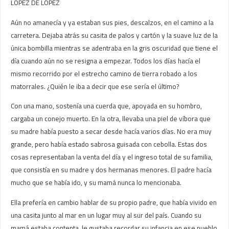
LÓPEZ DE LÓPEZ
Aún no amanecía y ya estaban sus pies, descalzos, en el camino a la
carretera. Dejaba atrás su casita de palos y cartón y la suave luz de la
única bombilla mientras se adentraba en la gris oscuridad que tiene el
día cuando aún no se resigna a empezar. Todos los días hacía el
mismo recorrido por el estrecho camino de tierra robado a los
matorrales. ¿Quién le iba a decir que ese sería el último?
Con una mano, sostenía una cuerda que, apoyada en su hombro,
cargaba un conejo muerto. En la otra, llevaba una piel de víbora que
su madre había puesto a secar desde hacía varios días. No era muy
grande, pero había estado sabrosa guisada con cebolla. Estas dos
cosas representaban la venta del día y el ingreso total de su familia,
que consistía en su madre y dos hermanas menores. El padre hacía
mucho que se había ido, y su mamá nunca lo mencionaba.
Ella prefería en cambio hablar de su propio padre, que había vivido en
una casita junto al mar en un lugar muy al sur del país. Cuando su
mamá estaba contenta, le gustaba recordar su infancia en ese pueblo