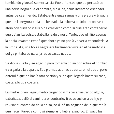
temblando y buscó su mercancía. Fue entonces que se percató de
una bolsa negra que el hombre, sin duda, había intentado esconder
antes de caer herido. Estaba entre unas ramas y una piedra y él sabía
que, en la negrura de la noche, nadie la hubiera podido encontrar. La
abrió con cuidado y sus ojos crecieron como si quisieran contener lo
que veían. La bolsa estaba llena de dinero. Tanto, que el niño apenas
la podía levantar. Pensó que ahora ya no podía volver a esconderla. A
la luz del día, una bolsa negra era fácilmente vista en el desierto y el
sol ya pintaba de naranja las escasas nubes.
Se dio la vuelta y se agachó para tomar la bolsa por sobre el hombro
y cargarla a la espalda. Sus piernas apenas soportaron el peso, pero
entendió que no había otra opción y supo que llegaría hasta su casa,
costara lo que costara.
La madre lo vio llegar, medio cargando y medio arrastrando algo y,
extrañada, salió al camino a encontrarlo. Tras escuchar a su hijo y
revisar el contenido de la bolsa, no dudó un segundo de lo que tenía
que hacer. Parecía como si siempre lo hubiera sabido. Empacó las