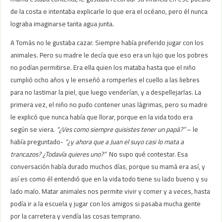
de la costa e intentaba explicarle lo que era el océano, pero él nunca
lograba imaginarse tanta agua junta.
A Tomás no le gustaba cazar. Siempre había preferido jugar con los
animales. Pero su madre le decía que eso era un lujo que los pobres
no podían permitirse. Era ella quien los mataba hasta que el niño
cumplió ocho años y le enseñó a romperles el cuello a las liebres
para no lastimar la piel, que luego venderían, y a despellejarlas. La
primera vez, el niño no pudo contener unas lágrimas, pero su madre
le explicó que nunca había que llorar, porque en la vida todo era
según se viera.
“¿Ves como siempre quisistes tener un papá?”
– le
había preguntado-
“¿y ahora que a Juan el suyo casi lo mata a
trancazos? ¿Todavía quieres uno?”
No supo qué contestar. Esa
conversación había durado muchos días, porque su mamá era así, y
así es como él entendió que en la vida todo tiene su lado bueno y su
lado malo. Matar animales nos permite vivir y comer y a veces, hasta
podía ir a la escuela y jugar con los amigos si pasaba mucha gente
por la carretera y vendía las cosas temprano.