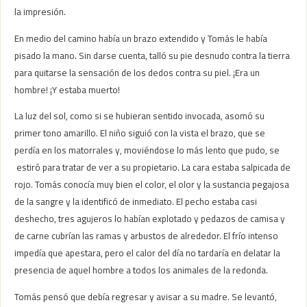
la impresión.
En medio del camino había un brazo extendido y Tomás le había
pisado la mano. Sin darse cuenta, talló su pie desnudo contra la tierra
para quitarse la sensación de los dedos contra su piel. ¡Era un
hombre! ¡Y estaba muerto!
La luz del sol, como si se hubieran sentido invocada, asomó su
primer tono amarillo. El niño siguió con la vista el brazo, que se
perdía en los matorrales y, moviéndose lo más lento que pudo, se
estiró para tratar de ver a su propietario. La cara estaba salpicada de
rojo. Tomás conocía muy bien el color, el olor y la sustancia pegajosa
de la sangre y la identificó de inmediato. El pecho estaba casi
deshecho, tres agujeros lo habían explotado y pedazos de camisa y
de carne cubrían las ramas y arbustos de alrededor. El frío intenso
impedía que apestara, pero el calor del día no tardaría en delatar la
presencia de aquel hombre a todos los animales de la redonda.
Tomás pensó que debía regresar y avisar a su madre. Se levantó,