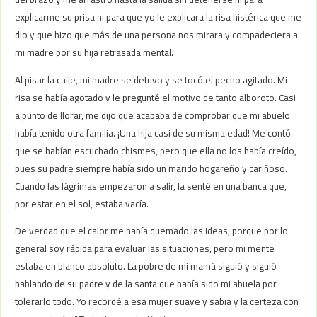
explicarme su prisa ni para que yo le explicara la risa histérica que me
dio y que hizo que más de una persona nos mirara y compadeciera a
mi madre por su hija retrasada mental.
Al pisar la calle, mi madre se detuvo y se tocó el pecho agitado. Mi
risa se había agotado y le pregunté el motivo de tanto alboroto. Casi
a punto de llorar, me dijo que acababa de comprobar que mi abuelo
había tenido otra familia. ¡Una hija casi de su misma edad! Me contó
que se habían escuchado chismes, pero que ella no los había creído,
pues su padre siempre había sido un marido hogareño y cariñoso.
Cuando las lágrimas empezaron a salir, la senté en una banca que,
por estar en el sol, estaba vacía.
De verdad que el calor me había quemado las ideas, porque por lo
general soy rápida para evaluar las situaciones, pero mi mente
estaba en blanco absoluto. La pobre de mi mamá siguió y siguió
hablando de su padre y de la santa que había sido mi abuela por
tolerarlo todo. Yo recordé a esa mujer suave y sabia y la certeza con