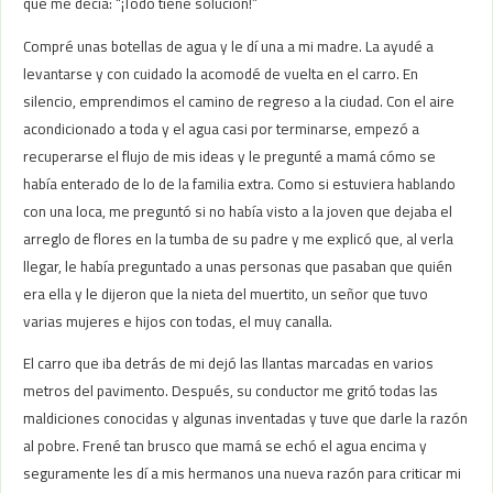
que me decía: “¡Todo tiene solución!”
Compré unas botellas de agua y le dí una a mi madre. La ayudé a
levantarse y con cuidado la acomodé de vuelta en el carro. En
silencio, emprendimos el camino de regreso a la ciudad. Con el aire
acondicionado a toda y el agua casi por terminarse, empezó a
recuperarse el flujo de mis ideas y le pregunté a mamá cómo se
había enterado de lo de la familia extra. Como si estuviera hablando
con una loca, me preguntó si no había visto a la joven que dejaba el
arreglo de flores en la tumba de su padre y me explicó que, al verla
llegar, le había preguntado a unas personas que pasaban que quién
era ella y le dijeron que la nieta del muertito, un señor que tuvo
varias mujeres e hijos con todas, el muy canalla.
El carro que iba detrás de mi dejó las llantas marcadas en varios
metros del pavimento. Después, su conductor me gritó todas las
maldiciones conocidas y algunas inventadas y tuve que darle la razón
al pobre. Frené tan brusco que mamá se echó el agua encima y
seguramente les dí a mis hermanos una nueva razón para criticar mi