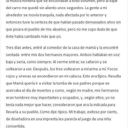
la música norteña que se escuchaban a todo volumen, pero al bajar
del carro me quedé sin aliento unos segundos. La gente a mi
alrededor se movía tranquila, nada afectada por lo anterior y
entonces tuve la certeza de que habían pasado demasiados años sin
que pisara el pueblo de mis abuelos, pero no me cupo duda de que
éste había cambiado más que yo.
Tres días antes, entré al comedor de la casa de mamá y la encontré
sentada entre mis dos hermanos mayores. Ambos hablaban en voz
baja y seria, como siempre. Al verme entrar, se callaron y se
voltearon a ver. Después, los tres voltearon a mirarme a mí. Focos
rojos y sirenas se encendieron en mi cabeza. Esto era típico. Resulta
que Mamá quería ir a visitar la tumba de sus padres porque se
acercaba el día de muertos y como, según mi madre, mis hermanos
eran hombres muy importantes y ocupados, y, según ellos, yo no
tenía nada mejor que hacer, consideraron que era la indicada para
llevarla a su pueblo. Como dije: típico. Mi trabajo, exitoso por cierto,
de diseñadora en una imprenta les parecía el juego de una niña
consentida.