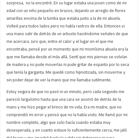
sorpresa, no la encontré. En su lugar estaba una joven como de mi
edad con un niño pequeño en brazos, dejando un arreglo de flores
amarillas encima de la tumba que estaba junto a la de mi abuela.
Volteé para todos lados pero no había rastros de ella. Entonces vi
una mano salir de detrás de un arbusto haciéndome señales de que
me acercara. Juro que, entre el calor y el lugar en el que me
encontraba, pensé por un momento que mi mismísima abuela era la
que me llamaba desde el más allá. Sentí que mis piernas se volvían
de madera y no pude moverlas ni pude gritar de espanto por lo seca
que tenía la garganta. Me quedé como hipnotizada, sin moverme y
sin poder dejar de ver la mano que me llamaba sutilmente.
Estoy segura de que no pasó ni un minuto, pero cada segundo me
pareció larguísimo hasta que una cara se asomó de detrás de la
mano y me hizo pegar el brinco de mi vida. Era mi madre, que no
comprendió mi error y pensó que no la había visto. Me llamó por mi
nombre completo, algo que solo hacía cuando estaba muy
desesperada, y en cuanto estuve lo suficientemente cerca, me jaló
del brazo y me arrastró hasta la salida sin detenerse ni para