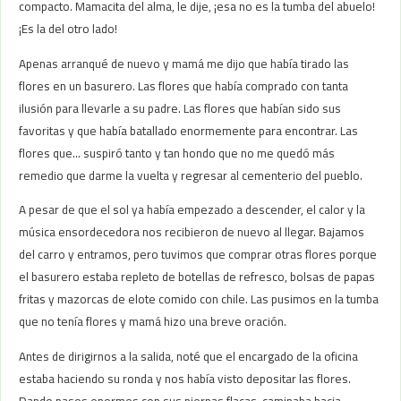
compacto. Mamacita del alma, le dije, ¡esa no es la tumba del abuelo!
¡Es la del otro lado!
Apenas arranqué de nuevo y mamá me dijo que había tirado las
flores en un basurero. Las flores que había comprado con tanta
ilusión para llevarle a su padre. Las flores que habían sido sus
favoritas y que había batallado enormemente para encontrar. Las
flores que… suspiró tanto y tan hondo que no me quedó más
remedio que darme la vuelta y regresar al cementerio del pueblo.
A pesar de que el sol ya había empezado a descender, el calor y la
música ensordecedora nos recibieron de nuevo al llegar. Bajamos
del carro y entramos, pero tuvimos que comprar otras flores porque
el basurero estaba repleto de botellas de refresco, bolsas de papas
fritas y mazorcas de elote comido con chile. Las pusimos en la tumba
que no tenía flores y mamá hizo una breve oración.
Antes de dirigirnos a la salida, noté que el encargado de la oficina
estaba haciendo su ronda y nos había visto depositar las flores.
Dando pasos enormes con sus piernas flacas, caminaba hacia