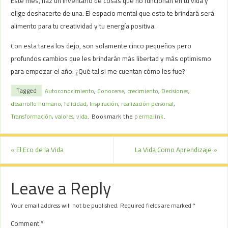
Este mes, haz un inventario de cosas que no funcionan en tu vida y
elige deshacerte de una. El espacio mental que esto te brindará será
alimento para tu creatividad y tu energía positiva.
Con esta tarea los dejo, son solamente cinco pequeños pero
profundos cambios que les brindarán más libertad y más optimismo
para empezar el año. ¿Qué tal si me cuentan cómo les fue?
Tagged
Autoconocimiento
,
Conocerse
,
crecimiento
,
Decisiones
,
desarrollo humano
,
felicidad
,
Inspiración
,
realización personal
,
Transformación
,
valores
,
vida
.
Bookmark the
permalink
.
«
El Eco de la Vida
La Vida Como Aprendizaje
»
Leave a Reply
Your email address will not be published.
Required fields are marked
*
Comment
*