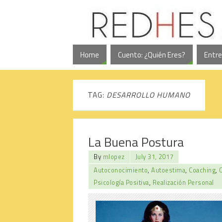
Home
Cuento: ¿Quién Eres?
Entre
TAG:
DESARROLLO HUMANO
La Buena Postura
By
mlopez
July 31, 2017
Autoconocimiento
,
Autoestima
,
Coaching
,
Psicología Positiva
,
Realización Personal