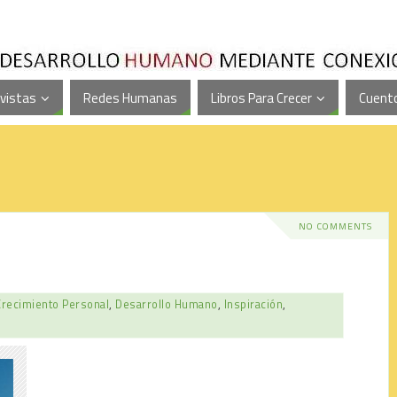
vistas
Redes Humanas
Libros Para Crecer
Cuento
NO COMMENTS
Crecimiento Personal
,
Desarrollo Humano
,
Inspiración
,