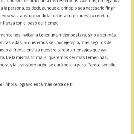
lico, puede mejorar nuestros resultados. Además, ha llegado a
a persona, es decir, aunque al principio sea necesario fingir
 cuerpo va transformando la manera como nuestro cerebro
nfianza con el paso del tiempo.
mente nos invitan a tener una mejor postura, sino a ser más
uestras vidas. Si queremos ser, por ejemplo, más seguros de
ndo al frente envía a nuestro cerebro mensajes que van
a. De la misma forma, si queremos ser más femeninas,
, y la transformación se dará poco a poco. Parece sencillo,
? Ahora, lograrlo está más cerca de ti.