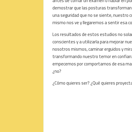
antes de tomar un examen o hablar en púb
demostrar que las posturas transforman a l
una seguridad que no se siente, nuestro
mismo nos ve y llegaremos a sentir esa co
Los resultados de estos estudios no sola
conscientes y a utilizarla para mejorar n
nosotros mismos, caminar erguidos y mira
transformando nuestro temor en confianz
empecemos por comportarnos de esa manera
¿no?
¿Cómo quieres ser? ¿Qué quieres proyectar