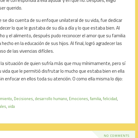
 le correspondía a ella ayudar y en qué no. Después, eligió
ser querido.
se dio cuenta de su enfoque unilateral de su vida, fue dedicar
ecer lo que le gustaba de su día a día y lo que estaba bien. Al
cho y el alimento, después pudo reconocer el amor que su familia
 hecho en la educación de sus hijos. Al final, logró agradecer las
so de las vivencias difíciles.
la situación de quien sufría más que muy mínimamente, pero sí
u vida que le permitió disfrutar lo mucho que estaba bien en ella
sin enfocar en ellos toda su atención. O como ella misma lo dijo:
imiento
,
Decisiones
,
desarrollo humano
,
Emociones
,
familia
,
felicidad
,
ales
,
vida
NO COMMENTS