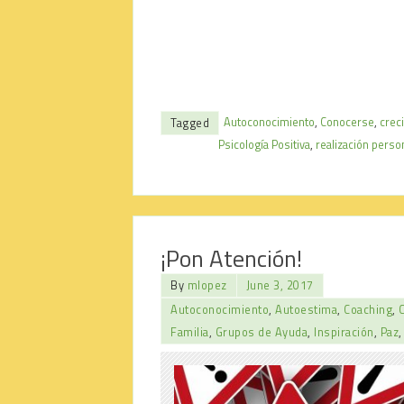
Autoconocimiento
,
Conocerse
,
crec
Tagged
Psicología Positiva
,
realización perso
¡Pon Atención!
By
mlopez
June 3, 2017
Autoconocimiento
,
Autoestima
,
Coaching
,
Familia
,
Grupos de Ayuda
,
Inspiración
,
Paz