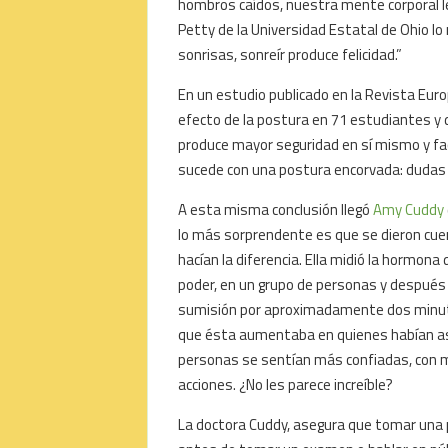
hombros caídos, nuestra mente corporal le
Petty de la Universidad Estatal de Ohio l
sonrisas, sonreír produce felicidad.”
En un estudio publicado en la Revista Europ
efecto de la postura en 71 estudiantes y 
produce mayor seguridad en sí mismo y faci
sucede con una postura encorvada: dudas 
A esta misma conclusión llegó
Amy Cuddy
lo más sorprendente es que se dieron cu
hacían la diferencia. Ella midió la hormon
poder, en un grupo de personas y después
sumisión por aproximadamente dos minuto
que ésta aumentaba en quienes habían as
personas se sentían más confiadas, con m
acciones. ¿No les parece increíble?
La doctora Cuddy, asegura que tomar una po