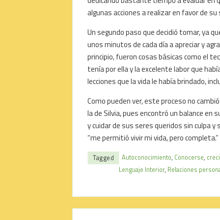
dedicando bastante tiempo a evaluar en qué
algunas acciones a realizar en favor de su 
Un segundo paso que decidió tomar, ya que 
unos minutos de cada día a apreciar y agrad
principio, fueron cosas básicas como el te
tenía por ella y la excelente labor que había
lecciones que la vida le había brindado, inclu
Como pueden ver, este proceso no cambió 
la de Silvia, pues encontró un balance en s
y cuidar de sus seres queridos sin culpa y 
“me permitió vivir mi vida, pero completa.”
Autoconocimiento
,
Conocerse
,
crec
Tagged
Lenguaje Interior
,
Relaciones person