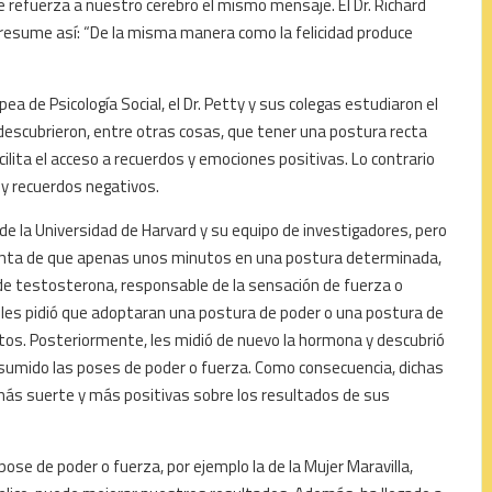
 refuerza a nuestro cerebro el mismo mensaje. El Dr. Richard
o resume así: “De la misma manera como la felicidad produce
ea de Psicología Social, el Dr. Petty y sus colegas estudiaron el
descubrieron, entre otras cosas, que tener una postura recta
lita el acceso a recuerdos y emociones positivas. Lo contrario
y recuerdos negativos.
de la Universidad de Harvard y su equipo de investigadores, pero
enta de que apenas unos minutos en una postura determinada,
a de testosterona, responsable de la sensación de fuerza o
 les pidió que adoptaran una postura de poder o una postura de
s. Posteriormente, les midió de nuevo la hormona y descubrió
umido las poses de poder o fuerza. Como consecuencia, dichas
ás suerte y más positivas sobre los resultados de sus
se de poder o fuerza, por ejemplo la de la Mujer Maravilla,