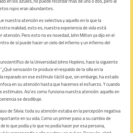
ado en los azules, no puede recordar más de uno o dos, pero al
bjetos rojos eran abundantes.
que nuestra atención es selectiva y aquello en lo que la
tra realidad, esto es, nuestra experiencia de vida está
r atención. Pero esto no es novedad, John Milton ya dijo en el
ntro de sí puede hacer un cielo del infierno y un infierno del
urocientífico de la Universidad Johns Hopkins, hace la siguiente
“¿Qué sensación te produce el respaldo de la silla en la
 reparado en ese estímulo táctil que, sin embargo, ha estado
 enfoca en su atención hasta que hacemos el esfuerzo. Y cuando
s estímulos. Así es como funciona nuestra atención: aquello en
periencia se desdibuje.
aso de Silvia: toda su atención estaba en la percepción negativa
importante en su vida. Como un primer paso a su cambio de
 de lo que podía y lo que no podía hacer por esa persona,