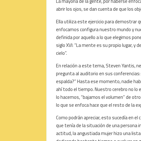
La mayoría de la gente, por haberse enfoc
abrir los ojos, se dan cuenta de que los o
Ella utiliza este ejercicio para demostrar 
enfocamos configura nuestro mundo y nues
definida por aquello a lo que elegimos pone
siglo XVI: “La mente es su propio lugar, y de
cielo”.
En relación a este tema, Steven Yantis, ne
pregunta al auditorio en sus conferencias: 
espalda?” Hasta ese momento, nadie había
ahí todo el tiempo. Nuestro cerebro no lo
lo hacemos, “bajamos el volumen” de otro
lo que se enfoca hace que el resto de la ex
Como podrán apreciar, esto sucedía en el c
que tenía de la situación de una persona 
actitud, la angustiada mujer hizo una lista