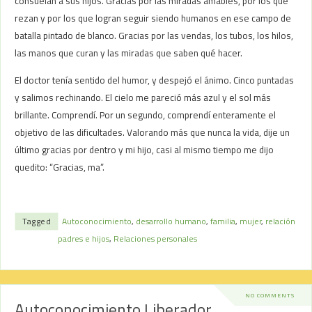
consuelan a sus hijos. Gracias por las miradas amables, por los que
rezan y por los que logran seguir siendo humanos en ese campo de
batalla pintado de blanco. Gracias por las vendas, los tubos, los hilos,
las manos que curan y las miradas que saben qué hacer.
El doctor tenía sentido del humor, y despejó el ánimo. Cinco puntadas
y salimos rechinando. El cielo me pareció más azul y el sol más
brillante. Comprendí. Por un segundo, comprendí enteramente el
objetivo de las dificultades. Valorando más que nunca la vida, dije un
último gracias por dentro y mi hijo, casi al mismo tiempo me dijo
quedito: “Gracias, ma”.
Tagged
Autoconocimiento
,
desarrollo humano
,
familia
,
mujer
,
relación
padres e hijos
,
Relaciones personales
NO COMMENTS
Autoconocimiento Liberador