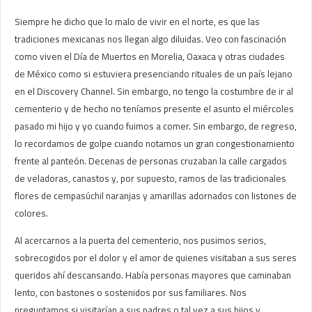
Siempre he dicho que lo malo de vivir en el norte, es que las
tradiciones mexicanas nos llegan algo diluidas. Veo con fascinación
como viven el Día de Muertos en Morelia, Oaxaca y otras ciudades
de México como si estuviera presenciando rituales de un país lejano
en el Discovery Channel. Sin embargo, no tengo la costumbre de ir al
cementerio y de hecho no teníamos presente el asunto el miércoles
pasado mi hijo y yo cuando fuimos a comer. Sin embargo, de regreso,
lo recordamos de golpe cuando notamos un gran congestionamiento
frente al panteón. Decenas de personas cruzaban la calle cargados
de veladoras, canastos y, por supuesto, ramos de las tradicionales
flores de cempasúchil naranjas y amarillas adornados con listones de
colores.
Al acercarnos a la puerta del cementerio, nos pusimos serios,
sobrecogidos por el dolor y el amor de quienes visitaban a sus seres
queridos ahí descansando. Había personas mayores que caminaban
lento, con bastones o sostenidos por sus familiares. Nos
preguntamos si visitarían a sus padres o tal vez a sus hijos y