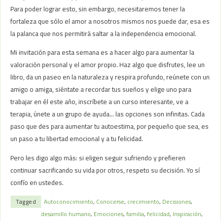
Para poder lograr esto, sin embargo, necesitaremos tener la
fortaleza que sólo el amor a nosotros mismos nos puede dar, esa es
la palanca que nos permitirá saltar a la independencia emocional.
Mi invitación para esta semana es a hacer algo para aumentar la
valoración personal y el amor propio. Haz algo que disfrutes, lee un
libro, da un paseo en la naturaleza y respira profundo, reúnete con un
amigo o amiga, siéntate a recordar tus sueños y elige uno para
trabajar en él este año, inscríbete a un curso interesante, ve a
terapia, únete a un grupo de ayuda… las opciones son infinitas. Cada
paso que des para aumentar tu autoestima, por pequeño que sea, es
un paso a tu libertad emocional y a tu felicidad.
Pero les digo algo más: si eligen seguir sufriendo y prefieren
continuar sacrificando su vida por otros, respeto su decisión. Yo sí
confío en ustedes.
Tagged
Autoconocimiento
,
Conocerse
,
crecimiento
,
Decisiones
,
desarrollo humano
,
Emociones
,
familia
,
felicidad
,
Inspiración
,