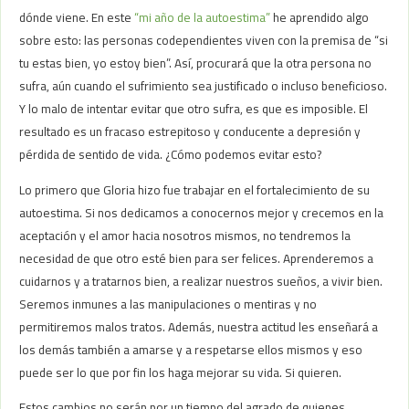
dónde viene. En este
“mi año de la autoestima”
he aprendido algo
sobre esto: las personas codependientes viven con la premisa de “si
tu estas bien, yo estoy bien”. Así, procurará que la otra persona no
sufra, aún cuando el sufrimiento sea justificado o incluso beneficioso.
Y lo malo de intentar evitar que otro sufra, es que es imposible. El
resultado es un fracaso estrepitoso y conducente a depresión y
pérdida de sentido de vida. ¿Cómo podemos evitar esto?
Lo primero que Gloria hizo fue trabajar en el fortalecimiento de su
autoestima. Si nos dedicamos a conocernos mejor y crecemos en la
aceptación y el amor hacia nosotros mismos, no tendremos la
necesidad de que otro esté bien para ser felices. Aprenderemos a
cuidarnos y a tratarnos bien, a realizar nuestros sueños, a vivir bien.
Seremos inmunes a las manipulaciones o mentiras y no
permitiremos malos tratos. Además, nuestra actitud les enseñará a
los demás también a amarse y a respetarse ellos mismos y eso
puede ser lo que por fin los haga mejorar su vida. Si quieren.
Estos cambios no serán por un tiempo del agrado de quienes