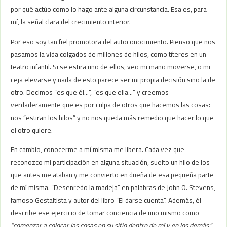
por qué actúo como lo hago ante alguna circunstancia. Esa es, para
mí, la señal clara del crecimiento interior.
Por eso soy tan fiel promotora del autoconocimiento. Pienso que nos
pasamos la vida colgados de millones de hilos, como títeres en un
teatro infantil. Si se estira uno de ellos, veo mi mano moverse, o mi
ceja elevarse y nada de esto parece ser mi propia decisión sino la de
otro. Decimos “es que él…”, “es que ella…” y creemos
verdaderamente que es por culpa de otros que hacemos las cosas:
nos “estiran los hilos” y no nos queda más remedio que hacer lo que
el otro quiere.
En cambio, conocerme a mí misma me libera. Cada vez que
reconozco mi participación en alguna situación, suelto un hilo de los
que antes me ataban y me convierto en dueña de esa pequeña parte
de mí misma. “Desenredo la madeja” en palabras de John O. Stevens,
famoso Gestaltista y autor del libro “El darse cuenta”. Además, él
describe ese ejercicio de tomar conciencia de uno mismo como
“comenzar a colocar las cosas en su sitio dentro de mí y en los demás.”