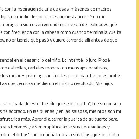
afo con la inspiración de una de esas imágenes de madres
hijos en medio de sonrientes circunstancias. Y no me
embrago, la vida es en verdad una mezcla de realidades que
 con frecuencia con la cabeza como cuando termina la vuelta
y, no entiendo qué pasó y quiero correr de allí antes de que
encial en el desarrollo del niño. Lo intenté, lo juro. Probé
s con estrellas, carteles monos con mensajes positivos,
e los mejores psicólogos infantiles proponían. Después probé
Las dos técnicas me dieron el mismo resultado. Mis hijos
cesario nada de eso: “tu sólo quiérelos mucho”, fue su consejo.
 he adorado. En las buenas y en las saladas, mis hijos son mi
sfrutarlos más. Aprendí a cerrar la puerta de su cuarto para
con sus horarios y a ser empática ante sus necesidades y
o dice el dicho: “Tanto quería la loca a sus hijos, que los mató