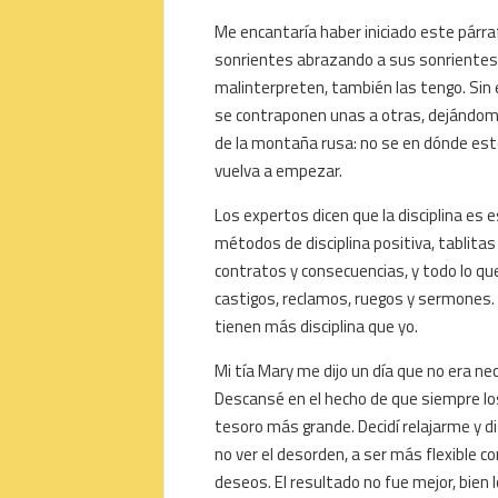
Me encantaría haber iniciado este párr
sonrientes abrazando a sus sonrientes 
malinterpreten, también las tengo. Sin 
se contraponen unas a otras, dejándome
de la montaña rusa: no se en dónde esto
vuelva a empezar.
Los expertos dicen que la disciplina es es
métodos de disciplina positiva, tablita
contratos y consecuencias, y todo lo qu
castigos, reclamos, ruegos y sermones. 
tienen más disciplina que yo.
Mi tía Mary me dijo un día que no era ne
Descansé en el hecho de que siempre los
tesoro más grande. Decidí relajarme y di
no ver el desorden, a ser más flexible 
deseos. El resultado no fue mejor, bien l