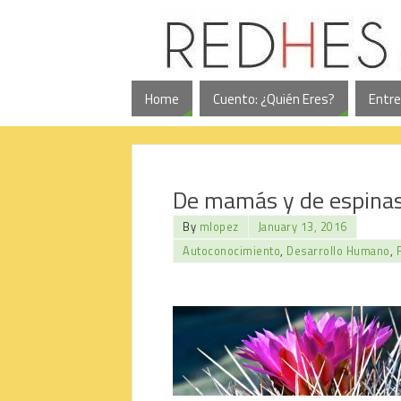
Home
Cuento: ¿Quién Eres?
Entre
De mamás y de espina
By
mlopez
January 13, 2016
Autoconocimiento
,
Desarrollo Humano
,