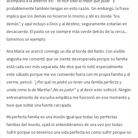
acompaña a la anterior es:
“Yo hice todo lo mejor que pude”
y
probablemente también tengan en esto razón. Sin embargo, la frase
implica que los demás no hicieron lo mismo y ahí es donde “los
demás”, y aquí incluyo a Dios y al destino, seguramente estarían en
desacuerdo. El pasto se ve siempre más verde detrás de la cerca…
tomemos un ejemplo:
Ana María se acercó conmigo un día al borde del llanto. Con visible
angustia me comentó que se siente desesperada porque su familia
está cada vez más separada. Me dice que lo notó especialmente
este sábado porque me vio comiendo fuera con mi propia familia y al
verme, pensó:
“¿Por qué no podré yo tener una familia perfecta y
unida como la de Martha? ¡No es justo!”
y al decir esto sollozó. Ningún
entrenamiento de escucha empática me funcionó en ese momento y
tuve que soltar una fuerte carcajada.
Mi perfecta familia es una ilusión igual que todas las perfectas
familias del mundo, ojalá lo entendiéramos de una vez por todas.
Sufrir porque no tenemos una vida perfecta es como sufrir porque no