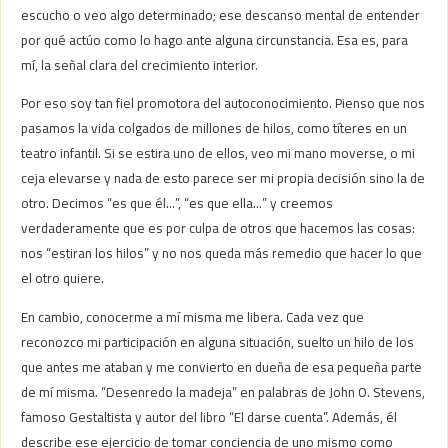
escucho o veo algo determinado; ese descanso mental de entender
por qué actúo como lo hago ante alguna circunstancia. Esa es, para
mí, la señal clara del crecimiento interior.
Por eso soy tan fiel promotora del autoconocimiento. Pienso que nos
pasamos la vida colgados de millones de hilos, como títeres en un
teatro infantil. Si se estira uno de ellos, veo mi mano moverse, o mi
ceja elevarse y nada de esto parece ser mi propia decisión sino la de
otro. Decimos “es que él…”, “es que ella…” y creemos
verdaderamente que es por culpa de otros que hacemos las cosas:
nos “estiran los hilos” y no nos queda más remedio que hacer lo que
el otro quiere.
En cambio, conocerme a mí misma me libera. Cada vez que
reconozco mi participación en alguna situación, suelto un hilo de los
que antes me ataban y me convierto en dueña de esa pequeña parte
de mí misma. “Desenredo la madeja” en palabras de John O. Stevens,
famoso Gestaltista y autor del libro “El darse cuenta”. Además, él
describe ese ejercicio de tomar conciencia de uno mismo como