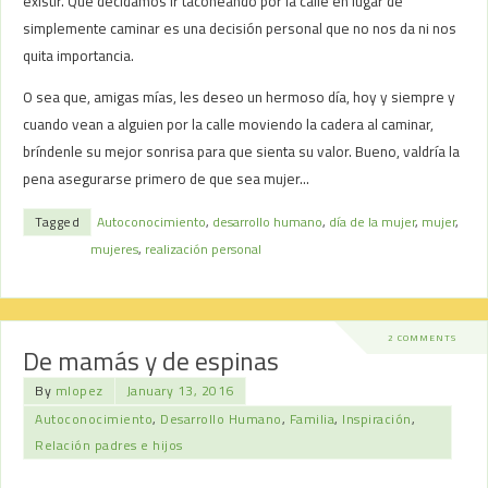
existir. Que decidamos ir taconeando por la calle en lugar de
simplemente caminar es una decisión personal que no nos da ni nos
quita importancia.
O sea que, amigas mías, les deseo un hermoso día, hoy y siempre y
cuando vean a alguien por la calle moviendo la cadera al caminar,
bríndenle su mejor sonrisa para que sienta su valor. Bueno, valdría la
pena asegurarse primero de que sea mujer…
Tagged
Autoconocimiento
,
desarrollo humano
,
día de la mujer
,
mujer
,
mujeres
,
realización personal
2 COMMENTS
De mamás y de espinas
By
mlopez
January 13, 2016
Autoconocimiento
,
Desarrollo Humano
,
Familia
,
Inspiración
,
Relación padres e hijos