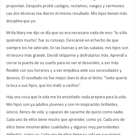
proponían. Después probé castigos, reclamos, ruegos y sermones.
Las dos técnicas me dieron el mismo resultado. Mis hijos tienen más
disciplina que yo.
Mi tía Mary me dijo un día que no era necesario nada de eso: “tu sólo
quiérelos mucho”, fue su consejo. Descansé en el hecho de que
siempre los he adorado. En las buenas y en las saladas, mis hijos son
mi tesoro más grande. Decidí relajarme y disfrutarlos más. Aprendí a
cerrar la puerta de su cuarto para no ver el desorden, a ser más
flexible con sus horarios y a ser empática ante sus necesidades y
deseos. El resultado no fue mejor, bien lo dice el dicho: “Tanto quería
la loca a sus hijos, que los mató a cariños”.
Hay una cosa que la vida me ha enseñado: nada prepara para la vida.
Mis hijos son ya adultos jóvenes y son mi inspiración: brillantes,
únicos, llenos de vida y capaces de sacarme de quicio como nadie.
Cada uno de ellos tiene mucho que aprender, como yo. Cada uno de
ellos tiene innumerables cualidades y algunos muy persistentes
defectos, como yo. Cada uno de ellos tiene su vida en sus manos,