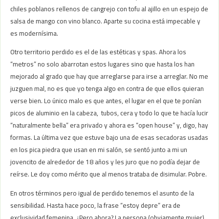
chiles poblanos rellenos de cangrejo con tofu al ajillo en un espejo de
salsa de mango con vino blanco. Aparte su cocina está impecable y
es modernísima.
Otro territorio perdido es el de las estéticas y spas. Ahora los
“metros” no solo abarrotan estos lugares sino que hasta los han
mejorado al grado que hay que arreglarse para irse a arreglar. No me
juzguen mal, no es que yo tenga algo en contra de que ellos quieran
verse bien. Lo único malo es que antes, el lugar en el que te ponían
picos de aluminio en la cabeza, tubos, cera y todo lo que te hacía lucir
“naturalmente bella” era privado y ahora es “open house” y, digo, hay
formas. La última vez que estuve bajo una de esas secadoras usadas
en los pica piedra que usan en mi salón, se sentó junto a mi un
jovencito de alrededor de 18 años y les juro que no podía dejar de
reírse. Le doy como mérito que al menos trataba de disimular. Pobre.
En otros términos pero igual de perdido tenemos el asunto de la
sensibilidad. Hasta hace poco, la frase “estoy depre” era de
exclusividad femenina. ¿Pero ahora? La persona (obviamente mujer)