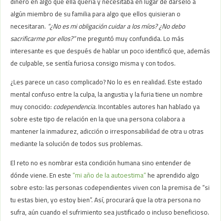
dinero en algo que ella quería y necesitaba en lugar de dárselo a
algún miembro de su familia para algo que ellos quisieran o
necesitaran.
“¿No es mi obligación cuidar a los míos? ¿No debo
sacrificarme por ellos?”
me preguntó muy confundida. Lo más
interesante es que después de hablar un poco identificó que, además
de culpable, se sentía furiosa consigo misma y con todos.
¿Les parece un caso complicado? No lo es en realidad. Este estado
mental confuso entre la culpa, la angustia y la furia tiene un nombre
muy conocido:
codependencia.
Incontables autores han hablado ya
sobre este tipo de relación en la que una persona colabora a
mantener la inmadurez, adicción o irresponsabilidad de otra u otras
mediante la solución de todos sus problemas.
El reto no es nombrar esta condición humana sino entender de
dónde viene. En este
“mi año de la autoestima”
he aprendido algo
sobre esto: las personas codependientes viven con la premisa de “si
tu estas bien, yo estoy bien”. Así, procurará que la otra persona no
sufra, aún cuando el sufrimiento sea justificado o incluso beneficioso.