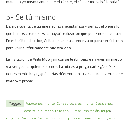
matando yo misma antes que el cáncer, el cáncer me salvó la vida.”
5- Se tú mismo
Darnos cuenta de quiénes somos, aceptarnos y ser aquello para lo
que fuimos creados es la mayor realización que podemos encontrar.
En esta última lección, Anita nos anima a tener valor para ser únicos y
para vivir auténticamente nuestra vida.
La invitación de Anita Moorjani con su testimonio es a vivir sin miedo
y a ser y amar quienes somos. La mía es a preguntarte ¿A qué le
tienes miedo hoy? ¿Qué harías diferente en tu vida si no tuvieras ese
miedo? Y probar…
Tagged
Autoconocimiento
,
Conocerse
,
crecimiento
,
Decisiones
,
desarrollo humano
,
felicidad
,
Humor
,
Inspiración
,
mujer
,
mujeres
,
Psicología Positiva
,
realización personal
,
Transformación
,
vida