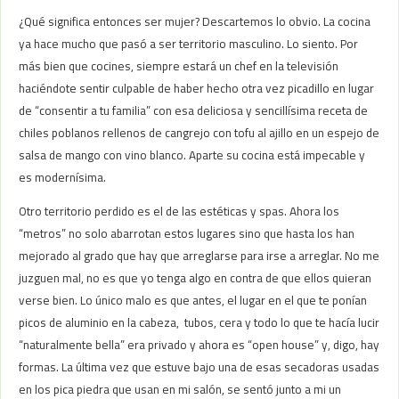
¿Qué significa entonces ser mujer? Descartemos lo obvio. La cocina
ya hace mucho que pasó a ser territorio masculino. Lo siento. Por
más bien que cocines, siempre estará un chef en la televisión
haciéndote sentir culpable de haber hecho otra vez picadillo en lugar
de “consentir a tu familia” con esa deliciosa y sencillísima receta de
chiles poblanos rellenos de cangrejo con tofu al ajillo en un espejo de
salsa de mango con vino blanco. Aparte su cocina está impecable y
es modernísima.
Otro territorio perdido es el de las estéticas y spas. Ahora los
“metros” no solo abarrotan estos lugares sino que hasta los han
mejorado al grado que hay que arreglarse para irse a arreglar. No me
juzguen mal, no es que yo tenga algo en contra de que ellos quieran
verse bien. Lo único malo es que antes, el lugar en el que te ponían
picos de aluminio en la cabeza, tubos, cera y todo lo que te hacía lucir
“naturalmente bella” era privado y ahora es “open house” y, digo, hay
formas. La última vez que estuve bajo una de esas secadoras usadas
en los pica piedra que usan en mi salón, se sentó junto a mi un