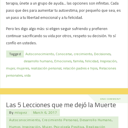
terapia, únete a un grupo de ayuda… las opciones son infinitas. Cada
paso que des para aumentar tu autoestima, por pequeño que sea, es
un paso a tu libertad emocional y a tu felicidad.
Pero les digo algo más: si eligen seguir sufriendo y prefieren
continuar sacrificando su vida por otros, respeto su decisión. Yo sí
confío en ustedes.
Tagged
Autoconocimiento
,
Conocerse
,
crecimiento
,
Decisiones
,
desarrollo humano
,
Emociones
,
familia
,
felicidad
,
Inspiración
,
mujer
,
mujeres
,
realización personal
,
relación padres e hijos
,
Relaciones
personales
,
vida
ONE COMMENT
Las 5 Lecciones que me dejó la Muerte
By
mlopez
March 6, 2017
Autoconocimiento
,
Crecimiento Personal
,
Desarrollo Humano
,
Humor
,
Inspiración
,
Mujer
,
Psicología Positiva
,
Realización