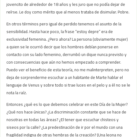
jovencito de alrededor de 18 años y les juro que no podía dejar de
reírse. Le doy como mérito que al menos trataba de disimular. Pobre.
En otros términos pero igual de perdido tenemos el asunto de la
sensibilidad. Hasta hace poco, la frase “estoy depre” era de
exclusividad femenina. ¿Pero ahora? La persona (obviamente mujer)
a quien se le ocurrió decir que los hombres debían ponerse en
contacto con su lado femenino, derrumbó un dique nunca previsto y
con consecuencias que aún no hemos empezado a comprender.
Puedo ver el beneficio de esta teoría, no me malinterpreten, pero no
deja de sorprenderme escuchar a un habitante de Marte hablar el
lenguaje de Venus y sobre todo si trae luces en el pelo y a él no se le
nota la raíz.
Entonces ¿qué es lo que debemos celebrar en este Día de la Mujer?
¿Qué nos hace únicas? ¿La discriminación constante que se hace de
nosotras en todas las áreas? ¿El tener que escuchar chisteos y
siseos por la calle? ¿La predestinación de ir por el mundo con una
fragilidad indigna de otras hembras de la creación? (Una leona no