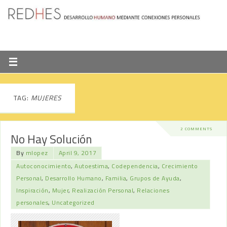
TAG:
MUJERES
2 COMMENTS
No Hay Solución
By
mlopez
April 9, 2017
Autoconocimiento
,
Autoestima
,
Codependencia
,
Crecimiento
Personal
,
Desarrollo Humano
,
Familia
,
Grupos de Ayuda
,
Inspiración
,
Mujer
,
Realización Personal
,
Relaciones
personales
,
Uncategorized