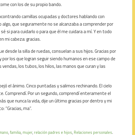
 come con los de su propio bando.
encontrando camillas ocupadas y doctores hablando con
do algo, que seguramente no se alcanzaba a comprender por
sé si para cuidarlo o para que él me cuidara a mí. Y en todo
n mi cabeza: gracias.
ue desde la silla de ruedas, consuelan a sus hijos. Gracias por
 y por los que logran seguir siendo humanos en ese campo de
s vendas, los tubos, los hilos, las manos que curan y las
pejó el ánimo. Cinco puntadas y salimos rechinando. El cielo
ante. Comprendí. Por un segundo, comprendí enteramente el
ás que nunca la vida, dije un último gracias por dentro y mi
o: “Gracias, ma”.
umano
,
familia
,
mujer
,
relación padres e hijos
,
Relaciones personales
.