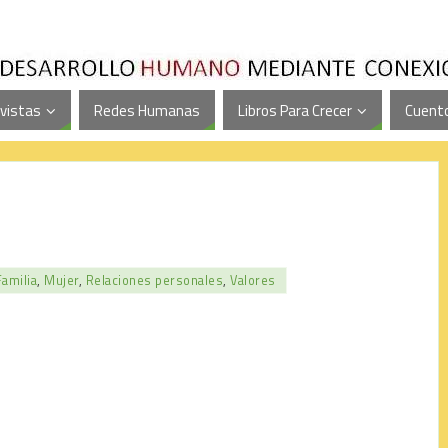
vistas
Redes Humanas
Libros Para Crecer
Cuento
Familia
,
Mujer
,
Relaciones personales
,
Valores