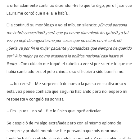
afortunadamente continuó diciendo: -Es lo que te digo, pero fíjate que
Laura me contó que a ella le había…
Ella continuó su monólogo y yo el mío, en silencio:
¿En qué persona
me habré convertido? ¿será que ya no me dan miedo los gatos? ¿o tal
vez ya dejé de angustiarme por cosas que no están en mi control?
¿Sería ya por fin la mujer paciente y bondadosa que siempre he querido
ser? A lo mejor ya no me exaspera la política nacional casi hasta el
llanto…
Con cuidado me toqué el cabello a ver si por suerte lo que me
había cambiado era el pelo chino… eso sí hubiera sido buenísimo.
– … tu crees? – Me sorprendió de nuevo la pausa en su discurso y
esta vez pensé confiada que seguiría hablando pero no: esperó mi
respuesta y congeló su sonrisa.
– Em… pues… no sé… fue lo único que logré articular.
Se despidió de mi algo extrañada pero con el mismo aplomo de
siempre y probablemente se fue pensando que mis neuronas
también habían sufrido algo de adelgazamiento. Yo en cambio, salí de