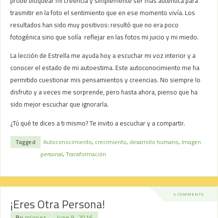
probé bloquear mi creencia y simplemente ser más auténtica para
trasmitir en la foto el sentimiento que en ese momento vivía. Los
resultados han sido muy positivos: resultó que no era poco
fotogénica sino que solía reflejar en las fotos mi juicio y mi miedo.
La lección de Estrella me ayuda hoy a escuchar mi voz interior y a
conocer el estado de mi autoestima. Este autoconocimiento me ha
permitido cuestionar mis pensamientos y creencias. No siempre lo
disfruto y a veces me sorprende, pero hasta ahora, pienso que ha
sido mejor escuchar que ignorarla.
¿Tú qué te dices a ti mismo? Te invito a escuchar y a compartir.
Tagged
Autoconocimiento
,
crecimiento
,
desarrollo humano
,
Imagen
personal
,
Transformación
4 COMMENTS
¡Eres Otra Persona!
By
mlopez
June 9, 2016