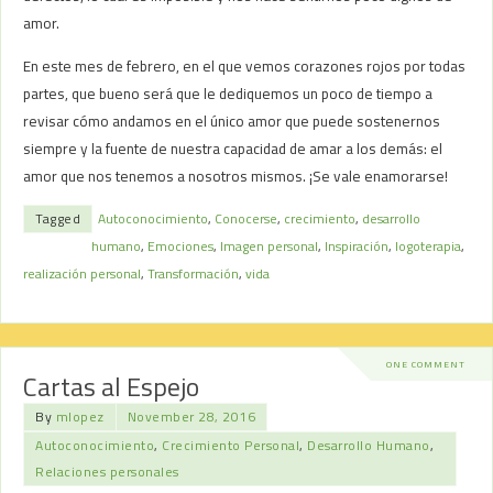
amor.
En este mes de febrero, en el que vemos corazones rojos por todas
partes, que bueno será que le dediquemos un poco de tiempo a
revisar cómo andamos en el único amor que puede sostenernos
siempre y la fuente de nuestra capacidad de amar a los demás: el
amor que nos tenemos a nosotros mismos. ¡Se vale enamorarse!
Tagged
Autoconocimiento
,
Conocerse
,
crecimiento
,
desarrollo
humano
,
Emociones
,
Imagen personal
,
Inspiración
,
logoterapia
,
realización personal
,
Transformación
,
vida
ONE COMMENT
Cartas al Espejo
By
mlopez
November 28, 2016
Autoconocimiento
,
Crecimiento Personal
,
Desarrollo Humano
,
Relaciones personales