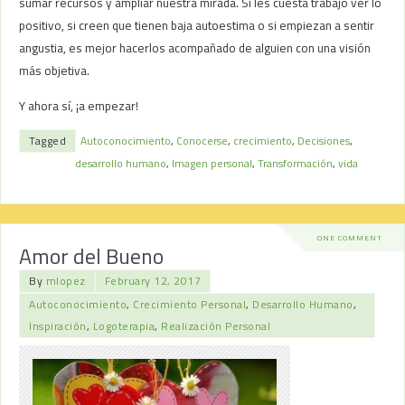
sumar recursos y ampliar nuestra mirada. Si les cuesta trabajo ver lo
positivo, si creen que tienen baja autoestima o si empiezan a sentir
angustia, es mejor hacerlos acompañado de alguien con una visión
más objetiva.
Y ahora sí, ¡a empezar!
Tagged
Autoconocimiento
,
Conocerse
,
crecimiento
,
Decisiones
,
desarrollo humano
,
Imagen personal
,
Transformación
,
vida
ONE COMMENT
Amor del Bueno
By
mlopez
February 12, 2017
Autoconocimiento
,
Crecimiento Personal
,
Desarrollo Humano
,
Inspiración
,
Logoterapia
,
Realización Personal