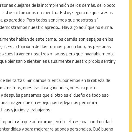
rsonas quejarse de la incomprensión de los demás: de lo poco
n vistos ni tomados en cuenta… Estoy segura de que si esos
 algo parecido. Pero todos sentimos que nosotros sí
le demostramos nuestro aprecio… Hay algo aquí que no suma.
almente hablan de este tema: los demás son espejos en los
r. Esto funciona de dos formas: por un lado, las personas
os cuesta ver en nosotros mismos pero que invariablemente
 que piensan o sienten es usualmente nuestro propio sentir y
o de las cartas. Sin darnos cuenta, ponemos en la cabeza de
ros mismos, nuestras inseguridades, nuestra poca
s y después pensamos que el otro es el dueño de todo eso.
una imagen que un espejo nos refleja nos permitirá
as y juicios y trabajarlos.
nos importa y lo que admiramos en él o ella es una oportunidad
entendidas y para mejorar relaciones personales. Qué bueno