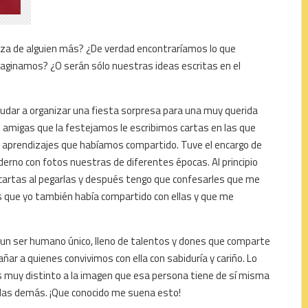
eza de alguien más? ¿De verdad encontraríamos lo que
aginamos? ¿O serán sólo nuestras ideas escritas en el
dar a organizar una fiesta sorpresa para una muy querida
de amigas que la festejamos le escribimos cartas en las que
aprendizajes que habíamos compartido. Tuve el encargo de
aderno con fotos nuestras de diferentes épocas. Al principio
s cartas al pegarlas y después tengo que confesarles que me
 que yo también había compartido con ellas y que me
e un ser humano único, lleno de talentos y dones que comparte
r a quienes convivimos con ella con sabiduría y cariño. Lo
 muy distinto a la imagen que esa persona tiene de sí misma
e las demás. ¡Que conocido me suena esto!