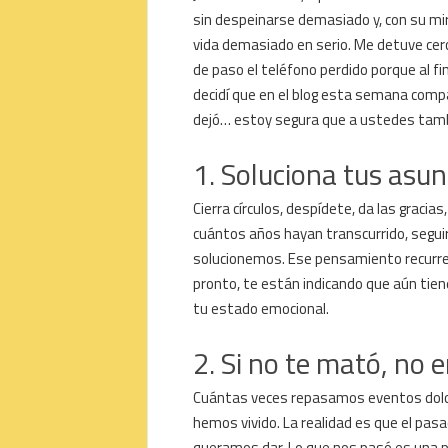
sin despeinarse demasiado y, con su mir
vida demasiado en serio. Me detuve cerca
de paso el teléfono perdido porque al fi
decidí que en el blog esta semana compa
dejó… estoy segura que a ustedes tambi
1. Soluciona tus asu
Cierra círculos, despídete, da las graci
cuántos años hayan transcurrido, segu
solucionemos. Ese pensamiento recurren
pronto, te están indicando que aún tiene
tu estado emocional.
2. Si no te mató, no 
Cuántas veces repasamos eventos dolor
hemos vivido. La realidad es que el pas
queramos dar. Lo que nos pasó es una 