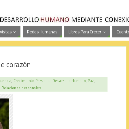
vistas
Redes Humanas
Libros Para Crecer
Cuento
de corazón
dencia
,
Crecimiento Personal
,
Desarrollo Humano
,
Paz
,
,
Relaciones personales