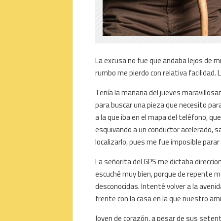
La excusa no fue que andaba lejos de m
rumbo me pierdo con relativa facilidad. 
Tenía la mañana del jueves maravillosame
para buscar una pieza que necesito para 
a la que iba en el mapa del teléfono, qu
esquivando a un conductor acelerado, sa
localizarlo, pues me fue imposible parar 
La señorita del GPS me dictaba direccion
escuché muy bien, porque de repente me
desconocidas. Intenté volver a la avenida
frente con la casa en la que nuestro ami
Joven de corazón, a pesar de sus seten