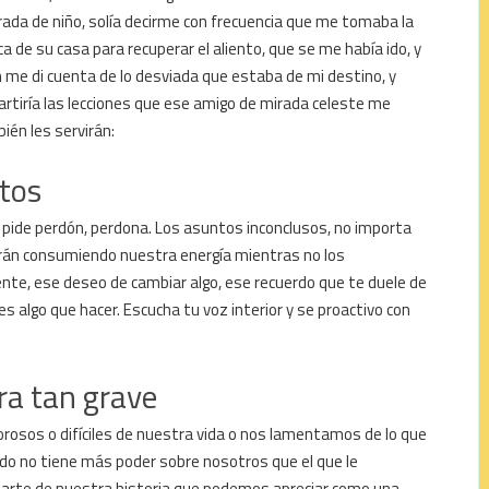
ada de niño, solía decirme con frecuencia que me tomaba la
 de su casa para recuperar el aliento, que se me había ido, y
n me di cuenta de lo desviada que estaba de mi destino, y
rtiría las lecciones que ese amigo de mirada celeste me
én les servirán:
ntos
as, pide perdón, perdona. Los asuntos inconclusos, no importa
irán consumiendo nuestra energía mientras no los
te, ese deseo de cambiar algo, ese recuerdo que te duele de
s algo que hacer. Escucha tu voz interior y se proactivo con
era tan grave
osos o difíciles de nuestra vida o nos lamentamos de lo que
ado no tiene más poder sobre nosotros que el que le
parte de nuestra historia que podemos apreciar como una