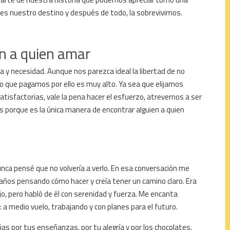
o es nuestro destino y después de todo, la sobrevivimos.
en a quien amar
a y necesidad. Aunque nos parezca ideal la libertad de no
io que pagamos por ello es muy alto. Ya sea que elijamos
tisfactorias, vale la pena hacer el esfuerzo, atrevernos a ser
porque es la única manera de encontrar alguien a quien
unca pensé que no volvería a verlo. En esa conversación me
 años pensando cómo hacer y creía tener un camino claro. Era
o, pero habló de él con serenidad y fuerza. Me encanta
a medio vuelo, trabajando y con planes para el futuro.
cias por tus enseñanzas, por tu alegría y por los chocolates.