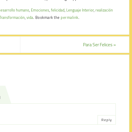
desarrollo humano
,
Emociones
,
felicidad
,
Lenguaje Interior
,
realización
Transformación
,
vida
.
Bookmark the
permalink
.
Para Ser Felices
»
M
Reply