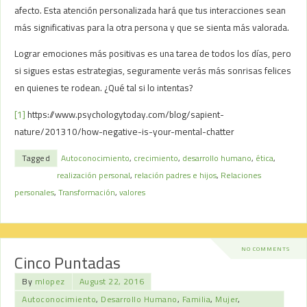
afecto. Esta atención personalizada hará que tus interacciones sean
más significativas para la otra persona y que se sienta más valorada.
Lograr emociones más positivas es una tarea de todos los días, pero
si sigues estas estrategias, seguramente verás más sonrisas felices
en quienes te rodean. ¿Qué tal si lo intentas?
[1]
https://www.psychologytoday.com/blog/sapient-
nature/201310/how-negative-is-your-mental-chatter
Tagged
Autoconocimiento
,
crecimiento
,
desarrollo humano
,
ética
,
realización personal
,
relación padres e hijos
,
Relaciones
personales
,
Transformación
,
valores
NO COMMENTS
Cinco Puntadas
By
mlopez
August 22, 2016
Autoconocimiento
,
Desarrollo Humano
,
Familia
,
Mujer
,