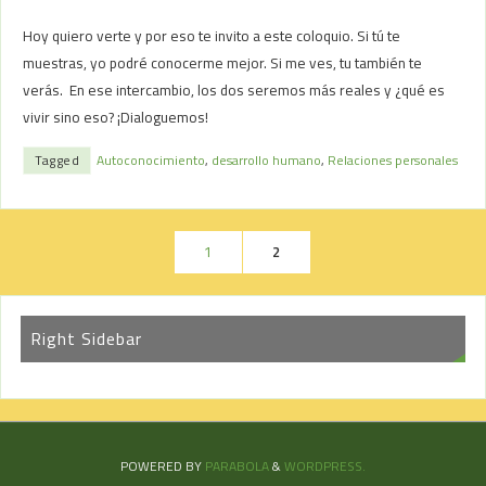
Hoy quiero verte y por eso te invito a este coloquio. Si tú te
muestras, yo podré conocerme mejor. Si me ves, tu también te
verás. En ese intercambio, los dos seremos más reales y ¿qué es
vivir sino eso? ¡Dialoguemos!
Tagged
Autoconocimiento
,
desarrollo humano
,
Relaciones personales
1
2
Right Sidebar
POWERED BY
PARABOLA
&
WORDPRESS.