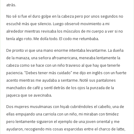
atrás.
No sé si fue el duro golpe en la cabeza pero por unos segundos no
escuché más que silencio. Luego observé movimiento a mi
alrededor mientras revisaba los músculos de mi cuerpo a ver si no
tenía algo roto. Me dolía todo. El codo me retumbaba.
De pronto vi que una mano enorme intentaba levantarme. La dueña
de la manaza, una señora afroamericana, meneaba lentamente la
cabeza como se hace con un niño travieso al que hay que tenerle
paciencia. “Debes tener más cuidado” me dijo en inglés con un fuerte
acento mientras me ayudaba a sentarme. Noté sus pantalones
manchados de café y sentí detrás de los ojos la punzada de la
jaqueca que se avecinaba.
Dos mujeres musulmanas con hiyab cubriéndoles el cabello, una de
ellas empujando una carriola con un niño, mi miraban con timidez
pero lentamente siguieron el ejemplo de una joven oriental y me
ayudaron, recogiendo mis cosas esparcidas entre el charco de latte,