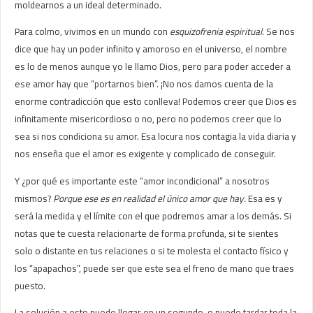
moldearnos a un ideal determinado.
Para colmo, vivimos en un mundo con
esquizofrenia espiritual
. Se nos
dice que hay un poder infinito y amoroso en el universo, el nombre
es lo de menos aunque yo le llamo Dios, pero para poder acceder a
ese amor hay que “portarnos bien”. ¡No nos damos cuenta de la
enorme contradicción que esto conlleva! Podemos creer que Dios es
infinitamente misericordioso o no, pero no podemos creer que lo
sea si nos condiciona su amor. Esa locura nos contagia la vida diaria y
nos enseña que el amor es exigente y complicado de conseguir.
Y ¿por qué es importante este “amor incondicional” a nosotros
mismos?
Porque ese es en realidad el único amor que hay.
Esa es y
será la medida y el límite con el que podremos amar a los demás. Si
notas que te cuesta relacionarte de forma profunda, si te sientes
solo o distante en tus relaciones o si te molesta el contacto físico y
los “apapachos”, puede ser que este sea el freno de mano que traes
puesto.
La solución a esto puede llegar en un segundo, o puede tardar toda la