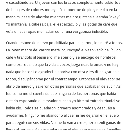
y sacudiéndolas. Un joven con los brazos completamente cubiertos
de tatuajes de colores me ayudó a ponerme de pie y me dio en la
mano mi pase de abordar mientras me preguntaba si estaba “okey”.
Yo mantenía la cabeza baja, el espectáculo y las gotas de café que
veía en sus ropas me hacían sentir una vergüenza indecible.
Cuando estuve de nuevo posibilitada para alejarme, los miré a todos.
La joven madre del carrito metálico, recogió el vaso vacío de líquido
café y tirándolo al basurero, me sonrió y se encogió de hombros
como expresando que la vida a veces juega esas bromas y no hay
nada que hacer. Le agradecí la sonrisa con otra y les di las gracias a
todos, disculpándome por el contratiempo. Entonces el elevador se
abrió de nuevo y salieron otras personas que acababan de subir. Así
fue como me di cuenta de que ninguna de las personas que había
estado esperando el elevador cuando yo hice mi entrada triunfal se
había ido. Todos se quedaron, primero asombrados y después a
ayudarme. Ninguno me abandonó al caer ni me dejaron en el suelo
para seguir con sus vidas. No me lo van a creer, pero sentí ganas de
llorar al verlos al fin acomodarse en el elevador para bajar. Aquellos