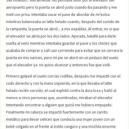
Salí volando… literalmente. No pensaba subir por el elevador del
aeropuerto pero la puerta se abrió justo cuando iba pasando y me
metí con prisa. Intentaba sacar el pase de abordar de mi bolsa
mientras balanceaba un latte helado cuando, después del sonido de
la campanita, la puerta se abrió… a mis espaldas. Al entrar, no vi que
el elevador se abría por los dos lados. Apurada, batallé para darle
vuelta al veliz mientras intentaba guardar el pase y los chicles que
acababa de comprar y salí casi corriendo para evitar que se cerrara la
puerta en mis narices, pero mi pie se atoró en un pedazo del suelo
que el elevador ya no quiso alcanzar y entonces fue que volé.
Primero golpeé el suelo con las rodillas, después me impacté con el
codo derecho y con la mano izquierda, en la que llevaba el latte
helado recién servido, el cual explotó contra la dura loza y bañó al
menos a cinco personas que, asombradas, miraban el elevador
intentando encontrar a alguien que quizá me hubiera empujado.
Finalmente mi cabeza se impactó fuertemente con un carrito
metálico para llevar velices que conducía una mujer joven con un
bebé colgado en el frente al estilo canguro y una mochila enorme