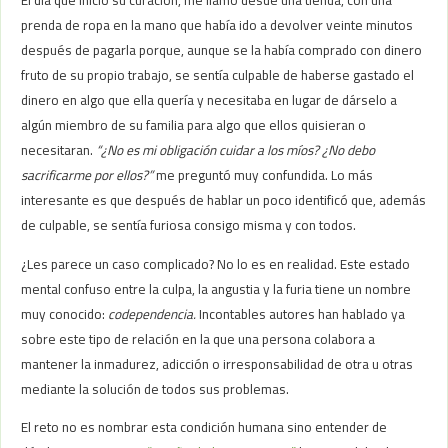
El día que inició su curación, me llamó desde una tienda, con una
prenda de ropa en la mano que había ido a devolver veinte minutos
después de pagarla porque, aunque se la había comprado con dinero
fruto de su propio trabajo, se sentía culpable de haberse gastado el
dinero en algo que ella quería y necesitaba en lugar de dárselo a
algún miembro de su familia para algo que ellos quisieran o
necesitaran.
“¿No es mi obligación cuidar a los míos? ¿No debo
sacrificarme por ellos?”
me preguntó muy confundida. Lo más
interesante es que después de hablar un poco identificó que, además
de culpable, se sentía furiosa consigo misma y con todos.
¿Les parece un caso complicado? No lo es en realidad. Este estado
mental confuso entre la culpa, la angustia y la furia tiene un nombre
muy conocido:
codependencia.
Incontables autores han hablado ya
sobre este tipo de relación en la que una persona colabora a
mantener la inmadurez, adicción o irresponsabilidad de otra u otras
mediante la solución de todos sus problemas.
El reto no es nombrar esta condición humana sino entender de