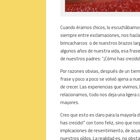
Cuando éramos chicos, lo escuchábamos c
siempre entre exclamaciones, nos hacía
brincacharcos o de nuestros brazos lar
algunos años de nuestra vida, esa fras
de nuestros padres: “¡Cómo has crecido
Por razones obvias, después de un tiemp
frase y poco a poco se volvió ajena a 
de crecer. Las experiencias que vivimos
relacionamos, todo nos deja una ligera 
mayores.
Creo que esto es claro para la mayoría 
has crecido!” con tono feliz, sino que no
implicaciones de resentimiento, de acus
nuestros oídos. La realidad es, no obst