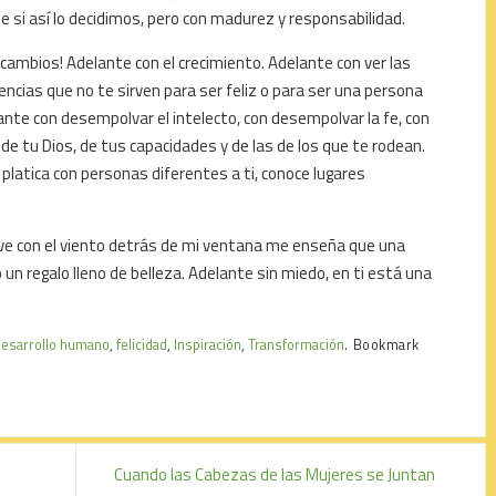
si así lo decidimos, pero con madurez y responsabilidad.
 cambios! Adelante con el crecimiento. Adelante con ver las
ncias que no te sirven para ser feliz o para ser una persona
te con desempolvar el intelecto, con desempolvar la fe, con
de tu Dios, de tus capacidades y de las de los que te rodean.
 platica con personas diferentes a ti, conoce lugares
ve con el viento detrás de mi ventana me enseña que una
 un regalo lleno de belleza. Adelante sin miedo, en ti está una
desarrollo humano
,
felicidad
,
Inspiración
,
Transformación
.
Bookmark
Cuando las Cabezas de las Mujeres se Juntan