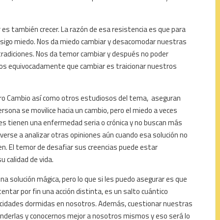
s también crecer. La razón de esa resistencia es que para
nsigo miedo. Nos da miedo cambiar y desacomodar nuestras
o tradiciones. Nos da temor cambiar y después no poder
mos equivocadamente que cambiar es traicionar nuestros
ibro Cambio así como otros estudiosos del tema, aseguran
ersona se movilice hacia un cambio, pero el miedo a veces
s tienen una enfermedad seria o crónica y no buscan más
verse a analizar otras opiniones aún cuando esa solución no
en. El temor de desafiar sus creencias puede estar
u calidad de vida.
na solución mágica, pero lo que si les puedo asegurar es que
ntentar por fin una acción distinta, es un salto cuántico
cidades dormidas en nosotros. Además, cuestionar nuestras
nderlas y conocernos mejor a nosotros mismos y eso será lo