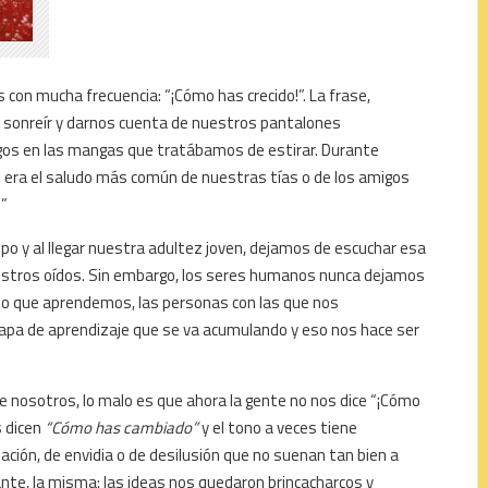
on mucha frecuencia: “¡Cómo has crecido!”. La frase,
 sonreír y darnos cuenta de nuestros pantalones
gos en las mangas que tratábamos de estirar. Durante
e era el saludo más común de nuestras tías o de los amigos
!”
o y al llegar nuestra adultez joven, dejamos de escuchar esa
nuestros oídos. Sin embargo, los seres humanos nunca dejamos
, lo que aprendemos, las personas con las que nos
capa de aprendizaje que se va acumulando y eso nos hace ser
de nosotros, lo malo es que ahora la gente no nos dice “¡Cómo
s dicen
“Cómo has cambiado”
y el tono a veces tiene
ación, de envidia o de desilusión que no suenan tan bien a
ante, la misma: las ideas nos quedaron brincacharcos y