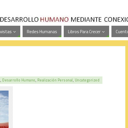
vistas
Redes Humanas
Libros Para Crecer
Cuento
l
,
Desarrollo Humano
,
Realización Personal
,
Uncategorized