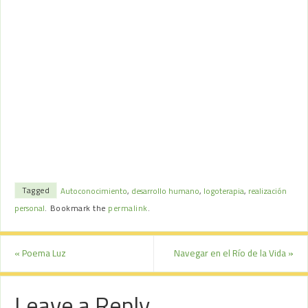
Tagged
Autoconocimiento
,
desarrollo humano
,
logoterapia
,
realización
personal
.
Bookmark the
permalink
.
«
Poema Luz
Navegar en el Río de la Vida
»
Leave a Reply