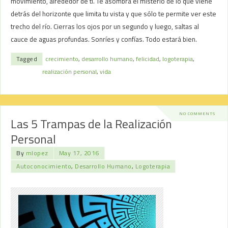
movimiento, alrededor de ti. Te asombra el misterio de lo que viene
detrás del horizonte que limita tu vista y que sólo te permite ver este
trecho del río. Cierras los ojos por un segundo y luego, saltas al
cauce de aguas profundas. Sonríes y confías. Todo estará bien.
Tagged
crecimiento
,
desarrollo humano
,
felicidad
,
logoterapia
,
realización personal
,
vida
NO COMMENTS
Las 5 Trampas de la Realización
Personal
By
mlopez
May 17, 2016
Autoconocimiento
,
Desarrollo Humano
,
Logoterapia