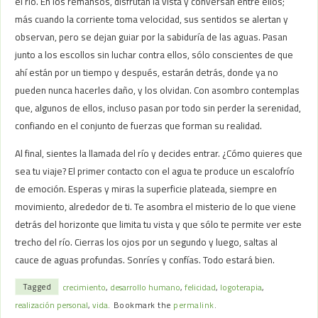
el río. En los remansos, disfrutan la vista y conversan entre ellos;
más cuando la corriente toma velocidad, sus sentidos se alertan y
observan, pero se dejan guiar por la sabiduría de las aguas. Pasan
junto a los escollos sin luchar contra ellos, sólo conscientes de que
ahí están por un tiempo y después, estarán detrás, donde ya no
pueden nunca hacerles daño, y los olvidan. Con asombro contemplas
que, algunos de ellos, incluso pasan por todo sin perder la serenidad,
confiando en el conjunto de fuerzas que forman su realidad.
Al final, sientes la llamada del río y decides entrar. ¿Cómo quieres que
sea tu viaje? El primer contacto con el agua te produce un escalofrío
de emoción. Esperas y miras la superficie plateada, siempre en
movimiento, alrededor de ti. Te asombra el misterio de lo que viene
detrás del horizonte que limita tu vista y que sólo te permite ver este
trecho del río. Cierras los ojos por un segundo y luego, saltas al
cauce de aguas profundas. Sonríes y confías. Todo estará bien.
Tagged
crecimiento
,
desarrollo humano
,
felicidad
,
logoterapia
,
realización personal
,
vida
.
Bookmark the
permalink
.