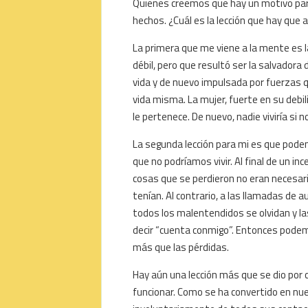
Quienes creemos que hay un motivo para
hechos. ¿Cuál es la lección que hay que 
La primera que me viene a la mente es 
débil, pero que resultó ser la salvadora 
vida y de nuevo impulsada por fuerzas q
vida misma. La mujer, fuerte en su debi
le pertenece. De nuevo, nadie viviría si no
La segunda lección para mi es que pode
que no podríamos vivir. Al final de un i
cosas que se perdieron no eran necesar
tenían. Al contrario, a las llamadas de
todos los malentendidos se olvidan y la
decir “cuenta conmigo”. Entonces pode
más que las pérdidas.
Hay aún una lección más que se dio por ca
funcionar. Como se ha convertido en nue