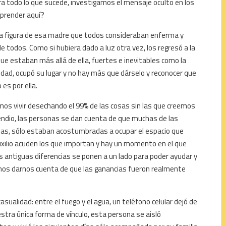
 todo lo que sucede, investigamos el mensaje oculto en los
aprender aquí?
la figura de esa madre que todos consideraban enferma y
de todos. Como si hubiera dado a luz otra vez, los regresó a la
ue estaban más allá de ella, fuertes e inevitables como la
lidad, ocupó su lugar y no hay más que dárselo y reconocer que
 es por ella.
mos vivir desechando el 99% de las cosas sin las que creemos
ncendio, las personas se dan cuenta de que muchas de las
ias, sólo estaban acostumbradas a ocupar el espacio que
 auxilio acuden los que importan y hay un momento en el que
s antiguas diferencias se ponen a un lado para poder ayudar y
mos darnos cuenta de que las ganancias fueron realmente
sualidad: entre el fuego y el agua, un teléfono celular dejó de
stra única forma de vínculo, esta persona se aisló