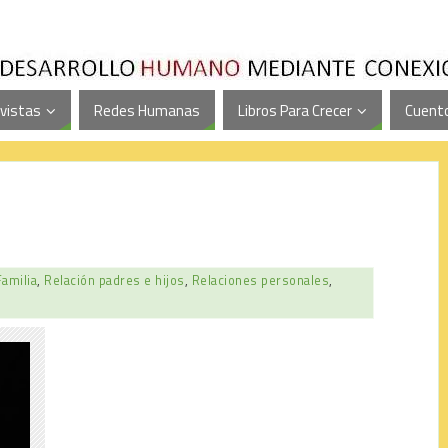
vistas
Redes Humanas
Libros Para Crecer
Cuento
Familia
,
Relación padres e hijos
,
Relaciones personales
,