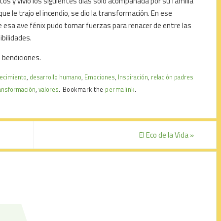
s y vivió los siguientes días sólo acompañada por su familia
ue le trajo el incendio, se dio la transformación. En ese
 esa ave fénix pudo tomar fuerzas para renacer de entre las
bilidades.
 bendiciones.
ecimiento
,
desarrollo humano
,
Emociones
,
Inspiración
,
relación padres
ansformación
,
valores
.
Bookmark the
permalink
.
El Eco de la Vida
»