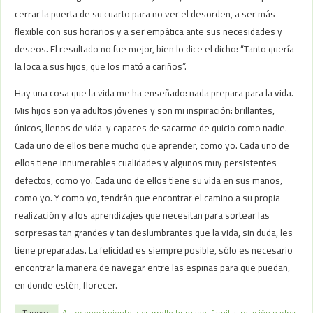
cerrar la puerta de su cuarto para no ver el desorden, a ser más
flexible con sus horarios y a ser empática ante sus necesidades y
deseos. El resultado no fue mejor, bien lo dice el dicho: “Tanto quería
la loca a sus hijos, que los mató a cariños”.
Hay una cosa que la vida me ha enseñado: nada prepara para la vida.
Mis hijos son ya adultos jóvenes y son mi inspiración: brillantes,
únicos, llenos de vida y capaces de sacarme de quicio como nadie.
Cada uno de ellos tiene mucho que aprender, como yo. Cada uno de
ellos tiene innumerables cualidades y algunos muy persistentes
defectos, como yo. Cada uno de ellos tiene su vida en sus manos,
como yo. Y como yo, tendrán que encontrar el camino a su propia
realización y a los aprendizajes que necesitan para sortear las
sorpresas tan grandes y tan deslumbrantes que la vida, sin duda, les
tiene preparadas. La felicidad es siempre posible, sólo es necesario
encontrar la manera de navegar entre las espinas para que puedan,
en donde estén, florecer.
Tagged
Autoconocimiento
,
desarrollo humano
,
familia
,
relación padres