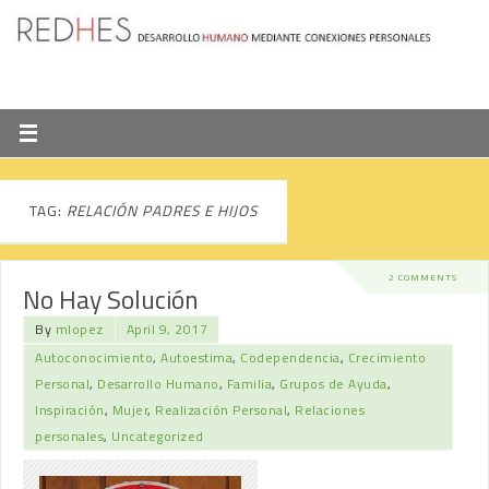
TAG:
RELACIÓN PADRES E HIJOS
2 COMMENTS
No Hay Solución
By
mlopez
April 9, 2017
Autoconocimiento
,
Autoestima
,
Codependencia
,
Crecimiento
Personal
,
Desarrollo Humano
,
Familia
,
Grupos de Ayuda
,
Inspiración
,
Mujer
,
Realización Personal
,
Relaciones
personales
,
Uncategorized