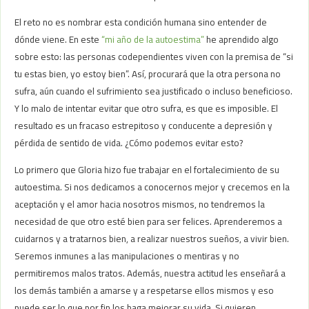
El reto no es nombrar esta condición humana sino entender de
dónde viene. En este
“mi año de la autoestima”
he aprendido algo
sobre esto: las personas codependientes viven con la premisa de “si
tu estas bien, yo estoy bien”. Así, procurará que la otra persona no
sufra, aún cuando el sufrimiento sea justificado o incluso beneficioso.
Y lo malo de intentar evitar que otro sufra, es que es imposible. El
resultado es un fracaso estrepitoso y conducente a depresión y
pérdida de sentido de vida. ¿Cómo podemos evitar esto?
Lo primero que Gloria hizo fue trabajar en el fortalecimiento de su
autoestima. Si nos dedicamos a conocernos mejor y crecemos en la
aceptación y el amor hacia nosotros mismos, no tendremos la
necesidad de que otro esté bien para ser felices. Aprenderemos a
cuidarnos y a tratarnos bien, a realizar nuestros sueños, a vivir bien.
Seremos inmunes a las manipulaciones o mentiras y no
permitiremos malos tratos. Además, nuestra actitud les enseñará a
los demás también a amarse y a respetarse ellos mismos y eso
puede ser lo que por fin los haga mejorar su vida. Si quieren.