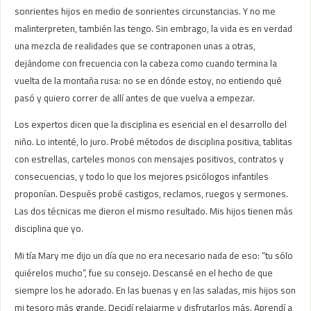
sonrientes hijos en medio de sonrientes circunstancias. Y no me
malinterpreten, también las tengo. Sin embrago, la vida es en verdad
una mezcla de realidades que se contraponen unas a otras,
dejándome con frecuencia con la cabeza como cuando termina la
vuelta de la montaña rusa: no se en dónde estoy, no entiendo qué
pasó y quiero correr de allí antes de que vuelva a empezar.
Los expertos dicen que la disciplina es esencial en el desarrollo del
niño. Lo intenté, lo juro. Probé métodos de disciplina positiva, tablitas
con estrellas, carteles monos con mensajes positivos, contratos y
consecuencias, y todo lo que los mejores psicólogos infantiles
proponían. Después probé castigos, reclamos, ruegos y sermones.
Las dos técnicas me dieron el mismo resultado. Mis hijos tienen más
disciplina que yo.
Mi tía Mary me dijo un día que no era necesario nada de eso: “tu sólo
quiérelos mucho”, fue su consejo. Descansé en el hecho de que
siempre los he adorado. En las buenas y en las saladas, mis hijos son
mi tesoro más grande. Decidí relajarme y disfrutarlos más. Aprendí a