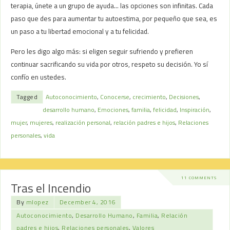
terapia, únete a un grupo de ayuda… las opciones son infinitas. Cada
paso que des para aumentar tu autoestima, por pequeño que sea, es
un paso a tu libertad emocional y a tu felicidad.
Pero les digo algo más: si eligen seguir sufriendo y prefieren
continuar sacrificando su vida por otros, respeto su decisión. Yo sí
confío en ustedes.
Tagged
Autoconocimiento
,
Conocerse
,
crecimiento
,
Decisiones
,
desarrollo humano
,
Emociones
,
familia
,
felicidad
,
Inspiración
,
mujer
,
mujeres
,
realización personal
,
relación padres e hijos
,
Relaciones
personales
,
vida
11 COMMENTS
Tras el Incendio
By
mlopez
December 4, 2016
Autoconocimiento
,
Desarrollo Humano
,
Familia
,
Relación
padres e hijos
,
Relaciones personales
,
Valores