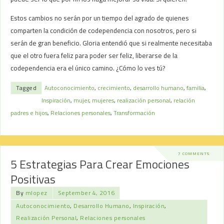
Estos cambios no serán por un tiempo del agrado de quienes
comparten la condición de codependencia con nosotros, pero si
serán de gran beneficio. Gloria entendió que si realmente necesitaba
que el otro fuera feliz para poder ser feliz, liberarse de la
codependencia era el único camino. ¿Cómo lo ves tú?
Tagged
Autoconocimiento
,
crecimiento
,
desarrollo humano
,
familia
,
Inspiración
,
mujer
,
mujeres
,
realización personal
,
relación
padres e hijos
,
Relaciones personales
,
Transformación
7 COMMENTS
5 Estrategias Para Crear Emociones
Positivas
By
mlopez
September 4, 2016
Autoconocimiento
,
Desarrollo Humano
,
Inspiración
,
Realización Personal
,
Relaciones personales