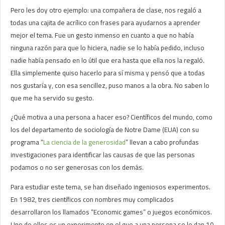
Pero les doy otro ejemplo: una compañera de clase, nos regaló a
todas una cajita de acrílico con frases para ayudarnos a aprender
mejor el tema. Fue un gesto inmenso en cuanto a que no había
ninguna razón para que lo hiciera, nadie se lo había pedido, incluso
nadie había pensado en lo útil que era hasta que ella nos la regaló.
Ella simplemente quiso hacerlo para sí misma y pensó que a todas
nos gustaría y, con esa sencillez, puso manos a la obra. No saben lo
que me ha servido su gesto.
¿Qué motiva a una persona a hacer eso? Científicos del mundo, como
los del departamento de sociología de Notre Dame (EUA) con su
programa “
La ciencia de la generosidad
” llevan a cabo profundas
investigaciones para identificar las causas de que las personas
podamos o no ser generosas con los demás.
Para estudiar este tema, se han diseñado ingeniosos experimentos.
En 1982, tres científicos con nombres muy complicados
desarrollaron los llamados “Economic games” o juegos económicos.
Uno de ellos es un experimento en el que a una persona se le dan 10