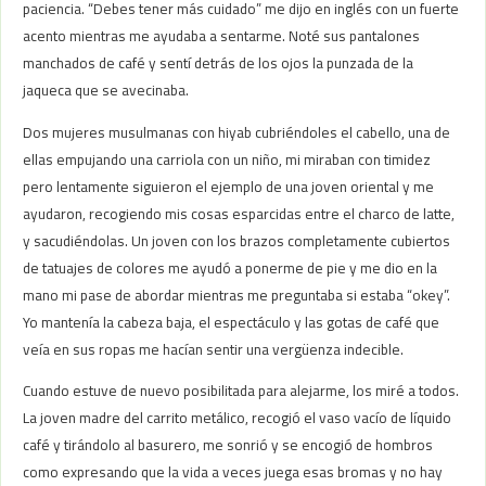
paciencia. “Debes tener más cuidado” me dijo en inglés con un fuerte
acento mientras me ayudaba a sentarme. Noté sus pantalones
manchados de café y sentí detrás de los ojos la punzada de la
jaqueca que se avecinaba.
Dos mujeres musulmanas con hiyab cubriéndoles el cabello, una de
ellas empujando una carriola con un niño, mi miraban con timidez
pero lentamente siguieron el ejemplo de una joven oriental y me
ayudaron, recogiendo mis cosas esparcidas entre el charco de latte,
y sacudiéndolas. Un joven con los brazos completamente cubiertos
de tatuajes de colores me ayudó a ponerme de pie y me dio en la
mano mi pase de abordar mientras me preguntaba si estaba “okey”.
Yo mantenía la cabeza baja, el espectáculo y las gotas de café que
veía en sus ropas me hacían sentir una vergüenza indecible.
Cuando estuve de nuevo posibilitada para alejarme, los miré a todos.
La joven madre del carrito metálico, recogió el vaso vacío de líquido
café y tirándolo al basurero, me sonrió y se encogió de hombros
como expresando que la vida a veces juega esas bromas y no hay