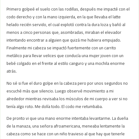
Primero golpeé el suelo con las rodillas, después me impacté con el
codo derecho y con la mano izquierda, en la que llevaba el latte
helado recién servido, el cual explotó contra la dura loza y bañó al
menos a cinco personas que, asombradas, miraban el elevador
intentando encontrar a alguien que quizá me hubiera empujado.
Finalmente mi cabeza se impactó fuertemente con un carrito
metálico para llevar velices que conducía una mujer joven con un
bebé colgado en el frente al estilo canguro y una mochila enorme
atrás.
No sé si fue el duro golpe en la cabeza pero por unos segundos no
escuché más que silencio. Luego observé movimiento a mi
alrededor mientras revisaba los músculos de mi cuerpo a ver si no
tenía algo roto. Me dolía todo. El codo me retumbaba.
De pronto vi que una mano enorme intentaba levantarme. La dueña
de la manaza, una señora afroamericana, meneaba lentamente la
cabeza como se hace con un niño travieso al que hay que tenerle