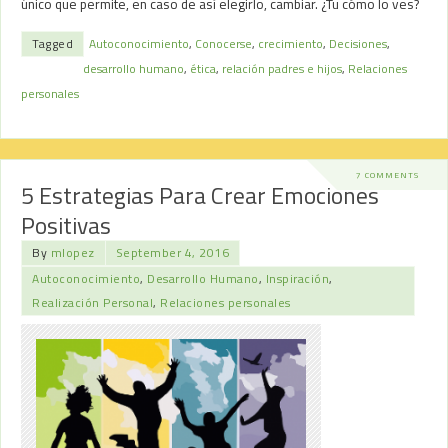
único que permite, en caso de así elegirlo, cambiar. ¿Tu cómo lo ves?
Tagged
Autoconocimiento
,
Conocerse
,
crecimiento
,
Decisiones
,
desarrollo humano
,
ética
,
relación padres e hijos
,
Relaciones
personales
7 COMMENTS
5 Estrategias Para Crear Emociones
Positivas
By
mlopez
September 4, 2016
Autoconocimiento
,
Desarrollo Humano
,
Inspiración
,
Realización Personal
,
Relaciones personales