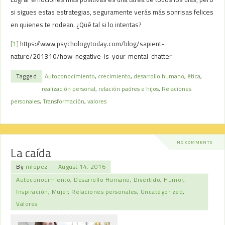
si sigues estas estrategias, seguramente verás más sonrisas felices
en quienes te rodean. ¿Qué tal si lo intentas?
[1]
https://www.psychologytoday.com/blog/sapient-
nature/201310/how-negative-is-your-mental-chatter
Tagged
Autoconocimiento
,
crecimiento
,
desarrollo humano
,
ética
,
realización personal
,
relación padres e hijos
,
Relaciones
personales
,
Transformación
,
valores
NO COMMENTS
La caída
By
mlopez
August 14, 2016
Autoconocimiento
,
Desarrollo Humano
,
Divertido
,
Humor
,
Inspiración
,
Mujer
,
Relaciones personales
,
Uncategorized
,
Valores