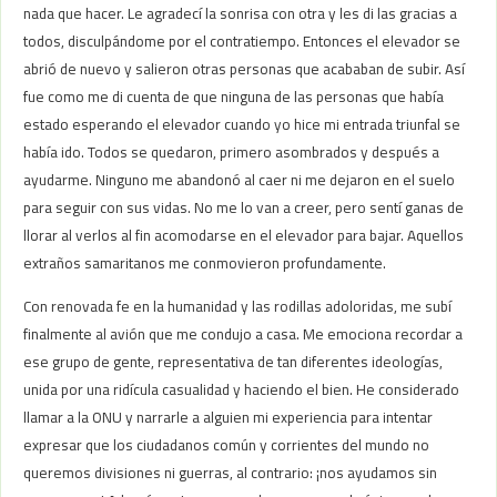
nada que hacer. Le agradecí la sonrisa con otra y les di las gracias a
todos, disculpándome por el contratiempo. Entonces el elevador se
abrió de nuevo y salieron otras personas que acababan de subir. Así
fue como me di cuenta de que ninguna de las personas que había
estado esperando el elevador cuando yo hice mi entrada triunfal se
había ido. Todos se quedaron, primero asombrados y después a
ayudarme. Ninguno me abandonó al caer ni me dejaron en el suelo
para seguir con sus vidas. No me lo van a creer, pero sentí ganas de
llorar al verlos al fin acomodarse en el elevador para bajar. Aquellos
extraños samaritanos me conmovieron profundamente.
Con renovada fe en la humanidad y las rodillas adoloridas, me subí
finalmente al avión que me condujo a casa. Me emociona recordar a
ese grupo de gente, representativa de tan diferentes ideologías,
unida por una ridícula casualidad y haciendo el bien. He considerado
llamar a la ONU y narrarle a alguien mi experiencia para intentar
expresar que los ciudadanos común y corrientes del mundo no
queremos divisiones ni guerras, al contrario: ¡nos ayudamos sin