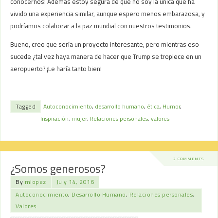
conocernos! Además estoy segura de que no soy la única que ha
vivido una experiencia similar, aunque espero menos embarazosa, y
podríamos colaborar a la paz mundial con nuestros testimonios.
Bueno, creo que sería un proyecto interesante, pero mientras eso
sucede ¿tal vez haya manera de hacer que Trump se tropiece en un
aeropuerto? ¡Le haría tanto bien!
Tagged
Autoconocimiento
,
desarrollo humano
,
ética
,
Humor
,
Inspiración
,
mujer
,
Relaciones personales
,
valores
2 COMMENTS
¿Somos generosos?
By
mlopez
July 14, 2016
Autoconocimiento
,
Desarrollo Humano
,
Relaciones personales
,
Valores