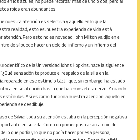
ado en los azules, no puede recordar más de uno o dos, pero al
bjetos rojos eran abundantes.
que nuestra atención es selectiva y aquello en lo que la
tra realidad, esto es, nuestra experiencia de vida está
r atención. Pero esto no es novedad, John Milton ya dijo en el
ntro de sí puede hacer un cielo del infierno y un infierno del
urocientífico de la Universidad Johns Hopkins, hace la siguiente
“¿Qué sensación te produce el respaldo de la silla en la
 reparado en ese estímulo táctil que, sin embargo, ha estado
 enfoca en su atención hasta que hacemos el esfuerzo. Y cuando
s estímulos. Así es como funciona nuestra atención: aquello en
periencia se desdibuje.
aso de Silvia: toda su atención estaba en la percepción negativa
importante en su vida. Como un primer paso a su cambio de
 de lo que podía y lo que no podía hacer por esa persona,