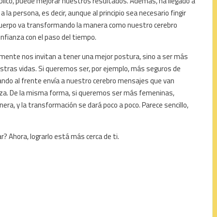
lico, puede mejorar nuestros resultados. Además, ha llegado a
a persona, es decir, aunque al principio sea necesario fingir
 cuerpo va transformando la manera como nuestro cerebro
nfianza con el paso del tiempo.
mente nos invitan a tener una mejor postura, sino a ser más
uestras vidas. Si queremos ser, por ejemplo, más seguros de
ndo al frente envía a nuestro cerebro mensajes que van
a. De la misma forma, si queremos ser más femeninas,
, y la transformación se dará poco a poco. Parece sencillo,
? Ahora, lograrlo está más cerca de ti.