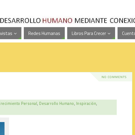
vistas
Redes Humanas
Libros Para Crecer
Cuento
NO COMMENTS
Crecimiento Personal
,
Desarrollo Humano
,
Inspiración
,