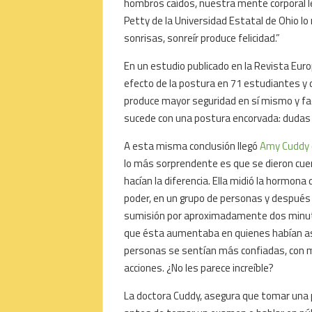
hombros caídos, nuestra mente corporal le
Petty de la Universidad Estatal de Ohio l
sonrisas, sonreír produce felicidad.”
En un estudio publicado en la Revista Europ
efecto de la postura en 71 estudiantes y 
produce mayor seguridad en sí mismo y faci
sucede con una postura encorvada: dudas 
A esta misma conclusión llegó
Amy Cuddy
lo más sorprendente es que se dieron cu
hacían la diferencia. Ella midió la hormon
poder, en un grupo de personas y después
sumisión por aproximadamente dos minuto
que ésta aumentaba en quienes habían as
personas se sentían más confiadas, con m
acciones. ¿No les parece increíble?
La doctora Cuddy, asegura que tomar una po