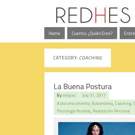
Home
Cuento: ¿Quién Eres?
Entre
CATEGORY:
COACHING
La Buena Postura
By
mlopez
July 31, 2017
Autoconocimiento
,
Autoestima
,
Coaching
,
Psicología Positiva
,
Realización Personal