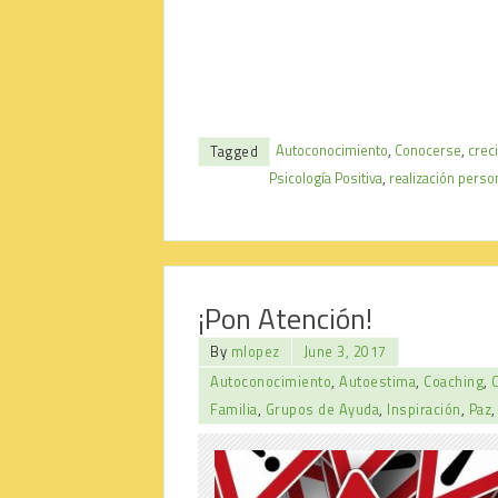
Autoconocimiento
,
Conocerse
,
crec
Tagged
Psicología Positiva
,
realización perso
¡Pon Atención!
By
mlopez
June 3, 2017
Autoconocimiento
,
Autoestima
,
Coaching
,
Familia
,
Grupos de Ayuda
,
Inspiración
,
Paz