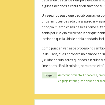
dedicando bastante tiempo a evaluar en qué
algunas acciones a realizar en favor de su 
Un segundo paso que decidió tomar, ya que 
unos minutos de cada día a apreciar y agrad
principio, fueron cosas básicas como el te
tenía por ella y la excelente labor que había
lecciones que la vida le había brindado, inclu
Como pueden ver, este proceso no cambió 
la de Silvia, pues encontró un balance en s
y cuidar de sus seres queridos sin culpa y 
“me permitió vivir mi vida, pero completa.”
Autoconocimiento
,
Conocerse
,
crec
Tagged
Lenguaje Interior
,
Relaciones person