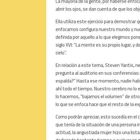
La mayoría de la gente, por haberse enfoc
abrir los ojos, se dan cuenta de que los o
Ella utiliza este ejercicio para demostrar 
enfocamos configura nuestro mundo y nues
definida por aquello a lo que elegimos pone
siglo XVI: “La mente es su propio lugar, y de
cielo”.
En relación a este tema, Steven Yantis, ne
pregunta al auditorio en sus conferencias: 
espalda?” Hasta ese momento, nadie había
ahí todo el tiempo. Nuestro cerebro no lo
lo hacemos, “bajamos el volumen” de otro
lo que se enfoca hace que el resto de la ex
Como podrán apreciar, esto sucedía en el c
que tenía de la situación de una persona 
actitud, la angustiada mujer hizo una lista