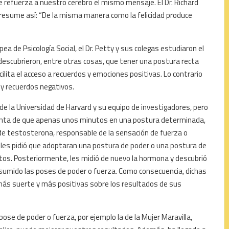
 refuerza a nuestro cerebro el mismo mensaje. El Dr. Richard
o resume así: “De la misma manera como la felicidad produce
ea de Psicología Social, el Dr. Petty y sus colegas estudiaron el
descubrieron, entre otras cosas, que tener una postura recta
lita el acceso a recuerdos y emociones positivas. Lo contrario
y recuerdos negativos.
de la Universidad de Harvard y su equipo de investigadores, pero
enta de que apenas unos minutos en una postura determinada,
a de testosterona, responsable de la sensación de fuerza o
 les pidió que adoptaran una postura de poder o una postura de
s. Posteriormente, les midió de nuevo la hormona y descubrió
umido las poses de poder o fuerza. Como consecuencia, dichas
ás suerte y más positivas sobre los resultados de sus
se de poder o fuerza, por ejemplo la de la Mujer Maravilla,