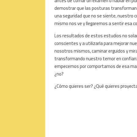
antes de tomar un examen o hablar en púb
demostrar que las posturas transforman a l
una seguridad que no se siente, nuestro
mismo nos ve y llegaremos a sentir esa co
Los resultados de estos estudios no sola
conscientes y a utilizarla para mejorar n
nosotros mismos, caminar erguidos y mira
transformando nuestro temor en confianz
empecemos por comportarnos de esa manera
¿no?
¿Cómo quieres ser? ¿Qué quieres proyectar